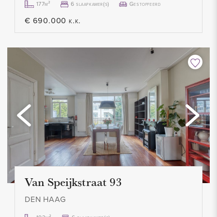
177m²
6 slaapkamer(s)
Gestoffeerd
- Op loopafstand van de Franse school
€ 690.000 k.k.
- Nabij musea en Internationale Zone (o.a. Eurojust,
Internationaal Strafhof)
- Vraagprijs € 549.500 K.K.
- Oplevering in overleg, kan snel
Van Speijkstraat 93
DEN HAAG