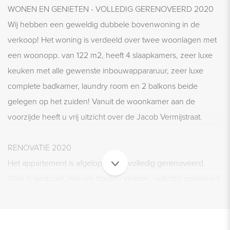
WONEN EN GENIETEN - VOLLEDIG GERENOVEERD 2020
Wij hebben een geweldig dubbele bovenwoning in de
verkoop! Het woning is verdeeld over twee woonlagen met
een woonopp. van 122 m2, heeft 4 slaapkamers, zeer luxe
keuken met alle gewenste inbouwappararuur, zeer luxe
complete badkamer, laundry room en 2 balkons beide
gelegen op het zuiden! Vanuit de woonkamer aan de
voorzijde heeft u vrij uitzicht over de Jacob Vermijstraat.
RENOVATIE 2020
Het appartement is afgelopen jaar volledig gerenoveerd.
Alles is gestuukt, nieuwe houten vloeren, volledig geïsoleerd
(vloer, muren en dak), nieuwe elektra, nieuwe
waterleidingen, geheel nieuwe CV installatie. Koper krijgt 6
maanden garantie hierop. Er zijn warme en natuurlijke