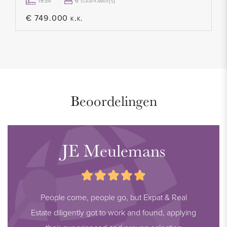
193m²
6 slaapkamer(s)
€ 749.000 k.k.
Beoordelingen
JE Meulemans
People come, people go, but Expat & Real
Estate diligently got to work and found, applying