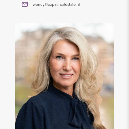
wendy@expat-realestate.nl