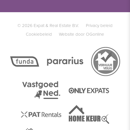
© 2026 Expat & Real Estate B.V.
Privacy beleid
Cookiebeleid
Website door OGonline