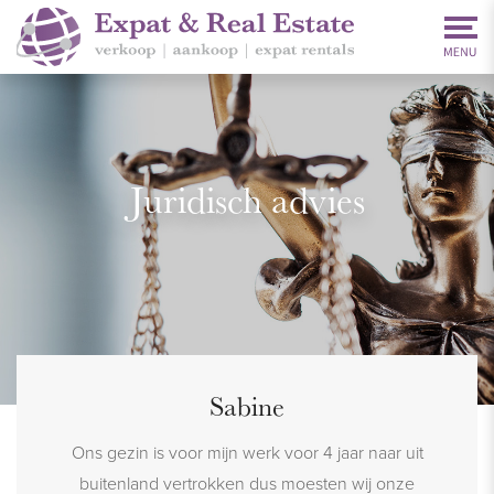
Juridisch advies
Sabine
koop van
Ons gezin is voor mijn werk voor 4 jaar naar uit
My exper
epakt.
buitenland vertrokken dus moesten wij onze
excelle