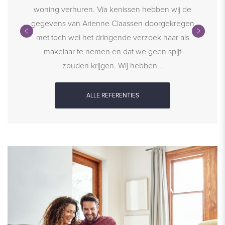
pgericht
woning verhuren. Via kenissen hebben wij de
adapte
opt goed.
gegevens van Arienne Claassen doorgekregen
gave m
ocht en
met toch wel het dringende verzoek haar als
sellin
 en
makelaar te nemen en dat we geen spijt
taken w
ze...
zouden krijgen. Wij hebben...
ALLE REFERENTIES