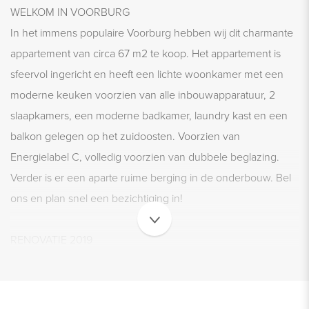
WELKOM IN VOORBURG
In het immens populaire Voorburg hebben wij dit charmante
appartement van circa 67 m2 te koop. Het appartement is
sfeervol ingericht en heeft een lichte woonkamer met een
moderne keuken voorzien van alle inbouwapparatuur, 2
slaapkamers, een moderne badkamer, laundry kast en een
balkon gelegen op het zuidoosten. Voorzien van
Energielabel C, volledig voorzien van dubbele beglazing.
Verder is er een aparte ruime berging in de onderbouw. Bel
ons en plan snel een bezichtiging in!
RENOVATIE 2019
Het appartement is in 2019 grondig en zeer smaakvol
gerenoveerd. Er is een nieuwe keuken met Siemens
apparatuur geplaatst, nieuwe badkamer met Grohe