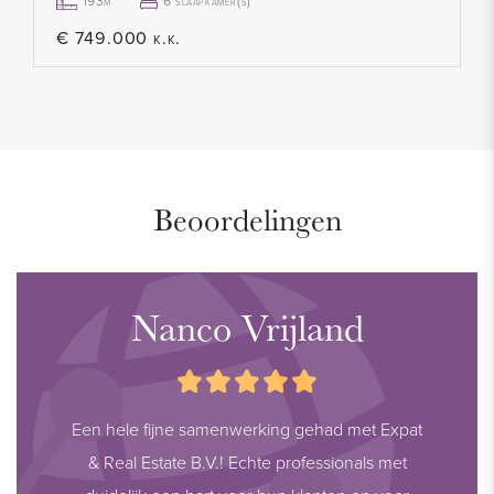
193m²
6 slaapkamer(s)
€ 749.000 k.k.
Beoordelingen
Nanco Vrijland
Een hele fijne samenwerking gehad met Expat
& Real Estate B.V.! Echte professionals met