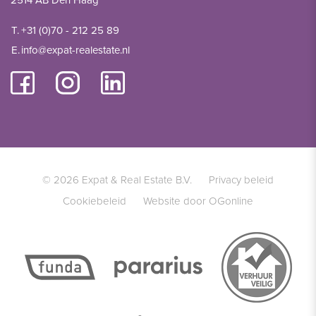
2514 AB Den Haag
T.
+31 (0)70 - 212 25 89
E.
info@expat-realestate.nl
© 2026 Expat & Real Estate B.V.
Privacy beleid
Cookiebeleid
Website door OGonline