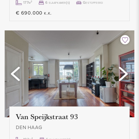
177m²
6 slaapkamer(s)
Gestoffeerd
- Uitstekende, zeer gewilde locatie
€ 690.000 k.k.
- Actieve VVE, servicekosten bedragen € 150,00 per maand
inclusief onderhoud en opstalverzekering
- Vraagprijs € 269.000 K.K.
- Beschikbaar per 10 augustus 2023
- Alle stukken betreft dit appartement zijn bij ons kantoor op
te vragen
Van Speijkstraat 93
DEN HAAG