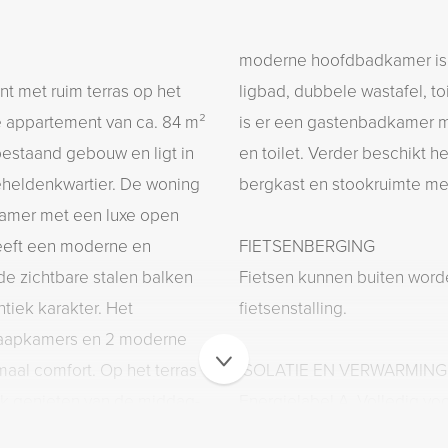
moderne hoofdbadkamer is 
t met ruim terras op het
ligbad, dubbele wastafel, t
te appartement van ca. 84 m²
is er een gastenbadkamer 
bestaand gebouw en ligt in
en toilet. Verder beschikt 
eheldenkwartier. De woning
bergkast en stookruimte me
amer met een luxe open
heeft een moderne en
FIETSENBERGING
 de zichtbare stalen balken
Fietsen kunnen buiten word
tiek karakter. Het
fietsenstalling.
laapkamers en 2 moderne
aal comfort. Op het terras
ISOLATIE EN VERWARMING
ijk genieten van de middag-
Energielabel A. Volledig vo
gielabel A! Een fantastische
muurisolatie en dakisolatie