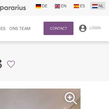
DE
EN
ES
NL
IES
ONS TEAM
LOGIN
CONTACT
3