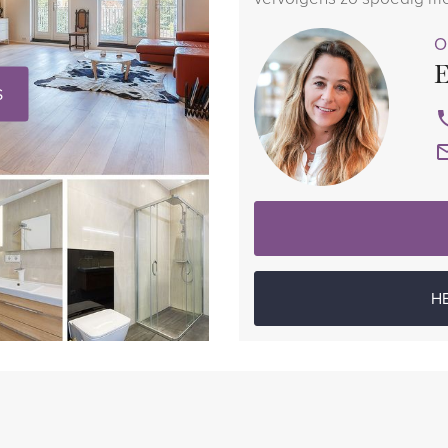
O
E
S
H