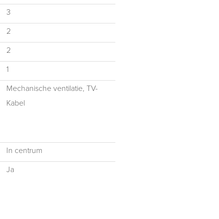
3
 (conform NEN2580)
2
rm NEN2580)
2
gekocht
1
Mechanische ventilatie, TV-
el glas
Kabel
atuur
In centrum
Ja
en
dwesten
oepassing