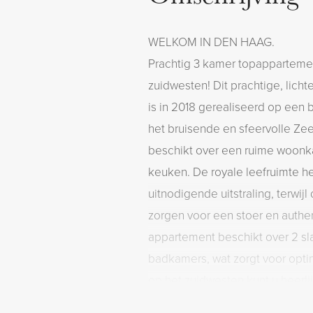
WELKOM IN DEN HAAG.
Prachtig 3 kamer topappartemen
zuidwesten! Dit prachtige, lich
is in 2018 gerealiseerd op een 
het bruisende en sfeervolle Ze
beschikt over een ruime woonk
keuken. De royale leefruimte 
uitnodigende uitstraling, terwijl
zorgen voor een stoer en authen
appartement beschikt over 2 s
badkamers, wat zorgt voor optim
op het zuidwesten kunt u heerl
en avondzon. Voorzien van ener