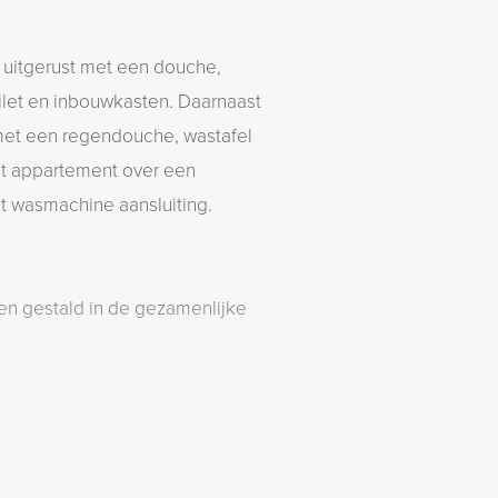
uitgerust met een douche,
oilet en inbouwkasten. Daarnaast
met een regendouche, wastafel
het appartement over een
t wasmachine aansluiting.
en gestald in de gezamenlijke
orzien van dubbele beglazing,
. Verwarming en warm water