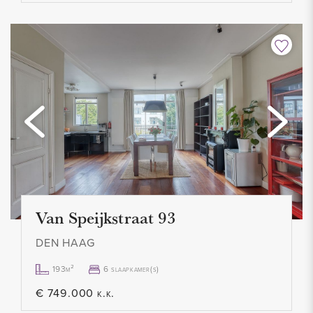
- Niet geschikt voor studenten/woningdelers
- Contract voor onbepaalde tijd, minimaal 12 maanden
- Geen huisdieren toegestaan
- Roken niet toegestaan
- 1 maand waarborgsom
- Huurprijs € 3.250,00 excl. per maand
- Beschikbaar per 15 september 2022
Van Speijkstraat 93
DEN HAAG
193m²
6 slaapkamer(s)
€ 749.000 k.k.