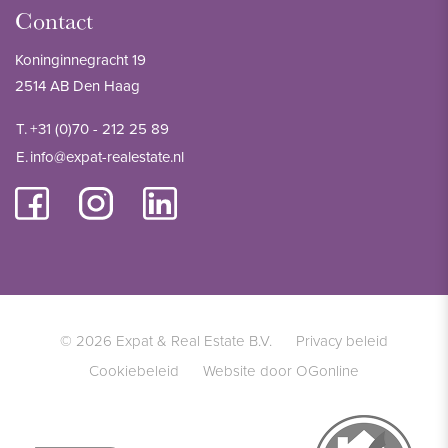
Contact
Koninginnegracht 19
2514 AB Den Haag
T.
+31 (0)70 - 212 25 89
E.
info@expat-realestate.nl
© 2026 Expat & Real Estate B.V.
Privacy beleid
Cookiebeleid
Website door OGonline