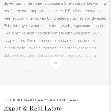
de verhuur in de immens populaire Sneliusstraat. De woning
heeft een woonoppervlak van circa 190 m2 en heeft een
heerlijk zonnig terras van 8 m2 gelegen op het noordwesten.
Er is een royale woonkamer met gezellige gashaard en zeer
luxe open keuken voorzien van alle inbouwapparatuur, 5
slaapkamers, 2 ruime en complete badkamers en een
laundryroom. Volledig voorzien van houten vloeren en
dubbele beglazing. Bel ons snel voor een bezichtiging!
RENOVATIE 2021
Voorheen was het een dubbele bovenwoning waar vorig
jaar een nieuwe verdieping op is gerealiseerd. De woning is
volledig gestript en opnieuw opgebouwd. Er is veel aandacht
besteed aan de isolatie van het complex, volledig voorzien
DÉ EXPAT MAKELAAR VAN DEN HAAG!
Expat & Real Estate
van vloerisolatie en muur isolatie. Alle leidingen, afvoeren,