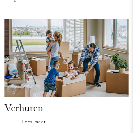
gehele elektrasysteem is in 2021 aangelegd. Ook zijn er
duurzame en natuurlijke materialen gebruikt om het
appartement van een warme, luxe en moderne uitstraling te
voorzien. Volledig voorzien van houten vloerdelen.
DUINOORD
De wijk Duinoord kenmerkt zich door monumentale,
gebogen straten en karakteristieke woningen van rond 1900
die zijn voorzien van sierlijke elementen zoals erkers,
daklijsten, glas-in-loodramen, balkons en dakkapellen. Deze
geven de wijk een chique uitstraling. Je vindt in de wijk veel
ruime beneden- en bovenwoningen en het merendeel van
Verhuren
de woningen valt in het dure segment. In de Reinkenstraat
vind je een aantrekkelijk winkelgebied met veel
Lees meer
(vers)speciaalzaken. Je kunt er ook prima terecht voor een