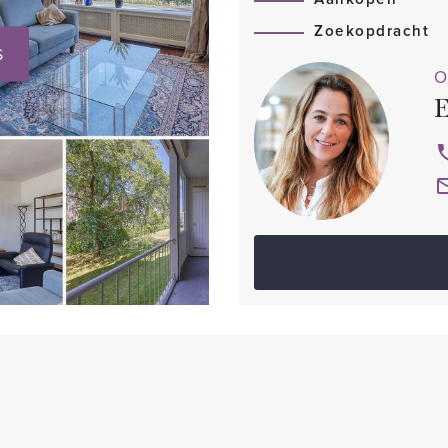
Zoekopdracht
S
O
E