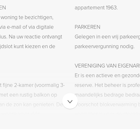
GEN
appartement 1963.
 woning te bezichtigen,
ia e-mail of via digitale
PARKEREN
ius. Na uw reactie ontvangt
Gelegen in een vrij parkeer
jdslot kunt kiezen en de
parkeervergunning nodig.
VERENIGING VAN EIGENARE
Er is een actieve en gezon
t fijne 2-kamer (voormalig 3-
reserve. Het beheer is prof
met een rustig balkon op
maandelijks bedrage bedraagt € 233,14 per maand.
van de zon kan genieten. De
Voorschot blokverwarming 
te woonkamer, één
voorschot is voor de stookk
en een verzorgde badkamer.
meerjarenonderhoudsplan i
ele beglazing en voorzien
opstalverzekering is collect