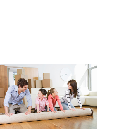
pachtgrond. De jaarlijkse
et huidige erfpachtrecht loopt
ruitgifte wordt door de
de gemeente Den Haag. Indien
t van dit aanbod, komen de
0 voor rekening van de koper.
onform NEN2580)
rm NEN2580)
35, canon € 77,00 per jaar