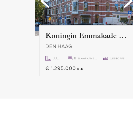
tot alle vertrekken. De ruime 
dankzij de grote raampartijen he
beschikt over één slaapkamer a
toegang tot het balkon. De keu
Koningin Emmakade 157
gaskookplaat met afzuigkap, co
DEN HAAG
(huur)geiser en wasmachine (MIE
eveneens het balkon bereikbaar,
333m²
8 slaapkamer(s)
Gestoffeerd
zuidwesten. De badkamer is in
€ 1.295.000 k.k.
een wastafelmeubel. In de hal b
toiletruimte met toilet en fontein
PRIVE BERGING
In de onderbouw bevindt zich e
ISOLATIE EN VERWARMING