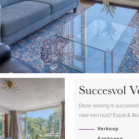
Succesvol V
Deze woning is succesvol
naar een huis? Expat & Real
Verkoop
Aankopen