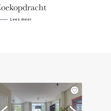
oekopdracht
le beglazing, enkel ramen
Lees meer
solatie
apparatuur
atvloer
bouw
oene wijk
n € 233,14 p/m incl. onderhoud
oor de stookkosten