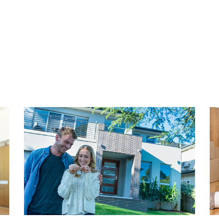
ent is perfect voor zowel
 langer en grijp de kans om
ERFPACHT
De woning is gelegen op erf
canon bedraagt € 77,00 en h
tot 31 december 2035. De he
 opgezette jaren ’60 wijk
verkoper aangevraagd bij 
n afwisselende bebouwing
de koper geen gebruikmaak
jk bestaat uit zes buurten,
aanvraagkosten van € 750,0
traal punt. Het is een
 een ontspannen sfeer. De
HIGHLIGHTS
de rand van Landgoed Marlot
- Woonoppervlak: 64 m² (c
rdekte winkelcentrum
- Inhoud: 205,77 m³ (confo
e winkels voor de dagelijkse
- Gelegen op erfpacht
 grote supermarkten en
- Erfpachtcanon t/m 31-12-20
 de “Westfield Mall of the
- Energielabel E