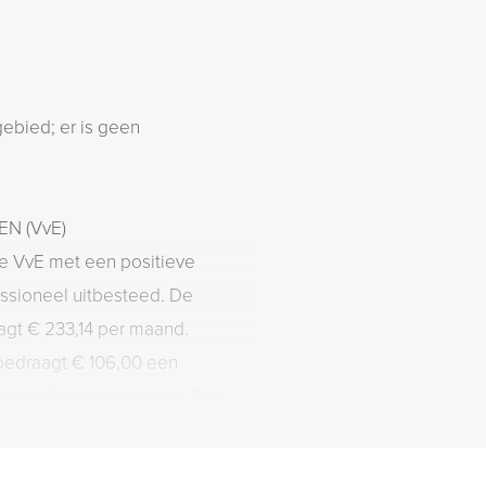
gebied; er is geen
N (VvE)
de VvE met een positieve
essioneel uitbesteed. De
bedraagt € 106,00 een
osten (blokverwarming). Een
s aanwezig en de
ief geregeld.