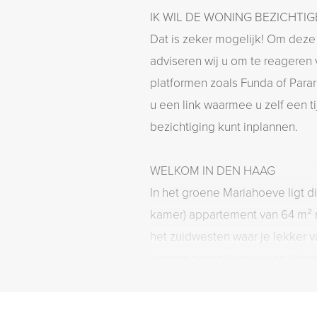
IK WIL DE WONING BEZICHTI
Dat is zeker mogelijk! Om deze
adviseren wij u om te reageren v
platformen zoals Funda of Parar
u een link waarmee u zelf een ti
bezichtiging kunt inplannen.
WELKOM IN DEN HAAG
In het groene Mariahoeve ligt di
kamer) appartement van 64 m² 
het zuidwesten waar je lekker 
woning beschikt over een lich
slaapkamer, een nette keuken 
Grotendeels voorzien van dubb