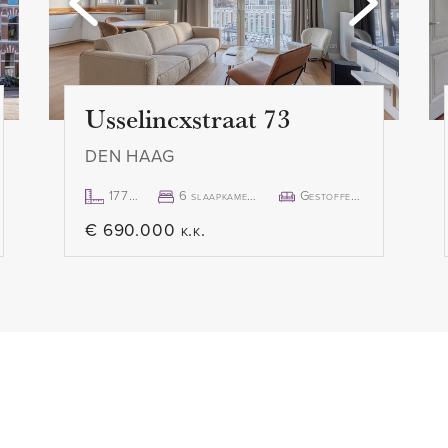
L-vormige woonkamer is
(blokverwarming)
erlijk licht. De woning
- Niet-bewonersclausule va
an de achterzijde, met
- Ouderdomsclausule van t
ken is voorzien van een
- Asbest- en loodclausule v
Usselincxstraat 73
mbi-oven, koelkast/vriezer,
- Vraagprijs: € 275.000,- k.k.
DEN HAAG
LE) . Vanuit de keuken is
- Per direct beschikbaar
 dat gunstig ligt op het
- Alle stukken met betrekkin
177m²
6 slaapkamer(s)
Gestoffeerd
gericht met een douche en
vragen bij ons kantoor
€ 690.000 k.k.
evindt zich een aparte
tje.
Disclaimer:
De informatie in deze presen
samengesteld, maar wij gev
en privéberging.
betrekking tot de volledigh
actualiteit van de verstrekt
kunnen veranderen. Wij rad