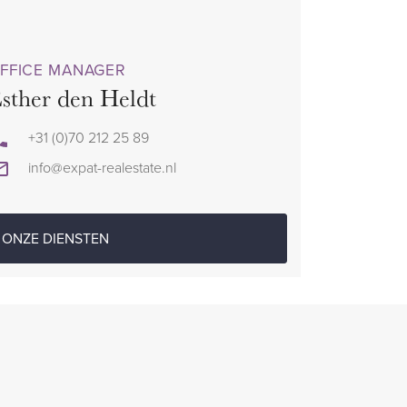
FFICE MANAGER
sther den Heldt
+31 (0)70 212 25 89
info@expat-realestate.nl
ONZE DIENSTEN