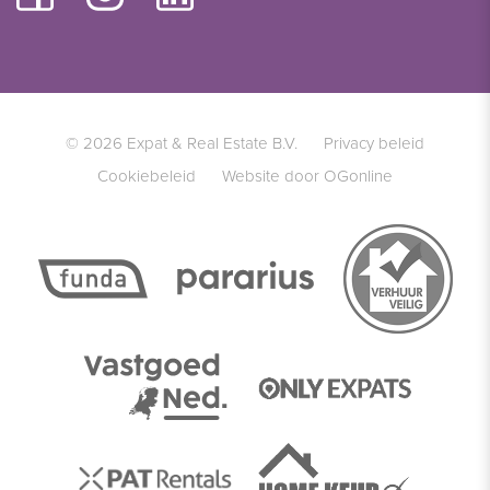
© 2026 Expat & Real Estate B.V.
Privacy beleid
Cookiebeleid
Website door OGonline