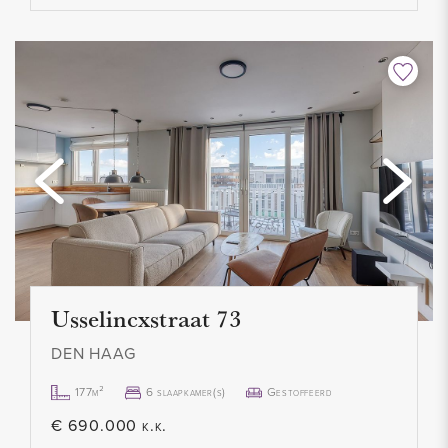
Usselincxstraat 73
DEN HAAG
177m²
6 slaapkamer(s)
Gestoffeerd
€ 690.000 k.k.