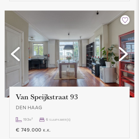
Van Speijkstraat 93
DEN HAAG
193m²
6 slaapkamer(s)
€ 749.000 k.k.