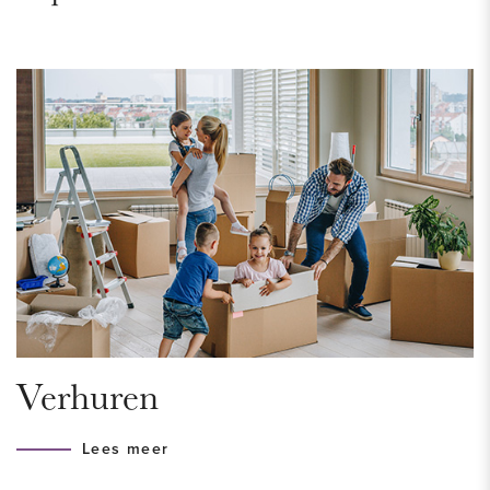
WIJK - CENTRUM
Gevestigd in een monumentaal pand gelegen aan de Korte
Houtstraat en om de hoek van het gezellige Plein waar je tal
van leuke cafés en restaurants kan vinden. Verder ligt de
winkelstraat met alle populaire winkels om de hoek en
binnen 2 minuten wandelen te bereiken. Kortom, midden in
het bruisende centrum en hier hoef je je niet te vervelen! Het
centraal station is binnen 10 minuten wandelen te bereiken.
INDELING
Begane grond
Prachtige hoofdentree met glazen deur met postbussen en
Verhuren
video intercom. Ook bevindt zich hier een privé berging.
Lees meer
Entree, hal met directe doorloop naar de woonkamer met