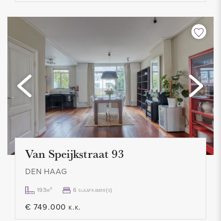
- Roken niet toegestaan
- Huurprijs € 1.100,00 excl. per maand
- Voorschot gas, water en elektra € 200,00 per maand
- 1 maand waarborgsom
- Beschikbaar per 1 januari 2023
Van Speijkstraat 93
DEN HAAG
193m²
6 slaapkamer(s)
€ 749.000 k.k.