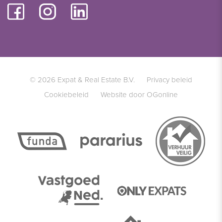
© 2026 Expat & Real Estate B.V.
Privacy beleid
Cookiebeleid
Website door OGonline