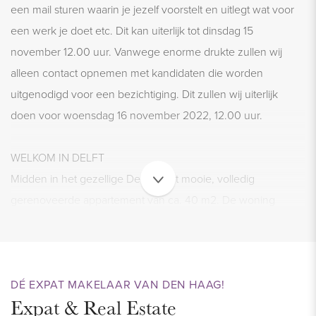
een mail sturen waarin je jezelf voorstelt en uitlegt wat voor
een werk je doet etc. Dit kan uiterlijk tot dinsdag 15
november 12.00 uur. Vanwege enorme drukte zullen wij
alleen contact opnemen met kandidaten die worden
uitgenodigd voor een bezichtiging. Dit zullen wij uiterlijk
doen voor woensdag 16 november 2022, 12.00 uur.
WELKOM IN DELFT
Midden in het gezellige Delft ligt dit mooie, volledig
gerenoveerde appartement van ca. 40 m2. De woning
beschikt over een lichte woonkamer met moderne open
keuken voorzien van alle benodigde apparatuur, 1 ruime
slaapkamer en een nette badkamer. Het terras van ca. 12 m2
ligt op het zuidoosten waar je heerlijk van de zon kan
DÉ EXPAT MAKELAAR VAN DEN HAAG!
Expat & Real Estate
genieten. Altijd al in de Delft willen wonen? Die mogelijkheid