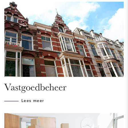
Delft met een variëteit aan winkels, terrassen en
uitgaansgelegenheden, is te voet binnen een kwartier te
bereiken. De TU Delft ligt op nog geen 10 minuten fietsen.
Het centrum van Den Haag is met de auto binnen 20
minuten te bereiken, hier vind je de musea, theaters,
bioscopen, grote winkelstraat met talloze leuke winkels, veel
restaurants en het bruisende nachtleven. Dankzij de
nabijheid van het openbaar vervoer (treinstation, tram 1, bus
32, 33, 37, 61 en 64) is reizen makkelijk en efficiënt. Gunstig
gelegen t.o.v. alle uitvalswegen (A4, A13, N470).
Vastgoedbeheer
INDELING
Lees meer
Begane grond:
Entree op straatniveau, trap naar 2e verdieping.