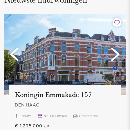
- Balkon gelegen op het noorden
- Goede locatie
- Contract voor maximaal 2 jaar
- Geen huisdieren toegestaan
- Roken niet toegestaan
- Kosten voor g/w/l/tv/internet van € 250,- p.m.
- 1 maand waarborgsom
- Huurprijs € 1.100,- p.m. excl.
- Beschikbaar per 1 juli 2022
Koningin Emmakade 157
DEN HAAG
333m²
8 slaapkamer(s)
Gestoffeerd
€ 1.295.000 k.k.