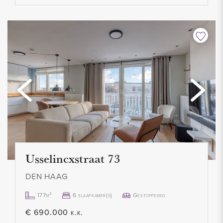
Usselincxstraat 73
DEN HAAG
177m²
6 slaapkamer(s)
Gestoffeerd
€ 690.000 k.k.