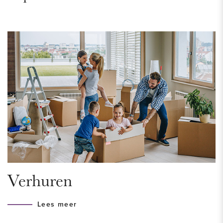
verschillende parken van Voorburg zijn tevens binnen
enkele minuten te bereiken! Gunstig gelegen t.o.v. openbaar
vervoer nabij de uitvalswegen A4, A13 en A12.
INDELING
Entree begane grond, trap naar 2e verdieping.
2e verdieping:
Smaakvol ingerichte woonkamer met veel sfeer dankzij de
karakteristieke nok. Het extra dakraam biedt de ruimte veel
natuurlijk lichtinval. De aparte keuken is voorzien van
koelkast met vriesvak, combi oven/magnetron en 2 pits
Verhuren
keramische kookplaat. Verder is er een koffiemachine en
waterkoker aanwezig.
Lees meer