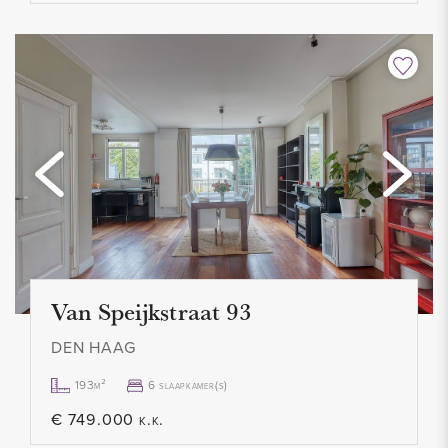
Van Speijkstraat 93
DEN HAAG
193m²
6 slaapkamer(s)
€ 749.000 k.k.