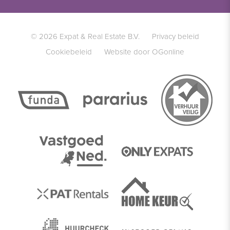
© 2026 Expat & Real Estate B.V.
Privacy beleid
Cookiebeleid
Website door OGonline