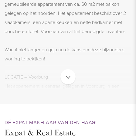
gemeubileerde appartement van ca. 60 m2 met balkon
gelegen op het noorden. Het appartement beschikt over 2
slaapkamers, een aparte keuken en nette badkamer met
douche en toilet. Voorzien van al het benodigde inventaris.
Wacht niet langer en grijp nu de kans om deze bijzondere
woning te bekijken!
LOCATIE – Voorburg
Het appartement is centraal gelegen in Voorburg in een
rustige, vriendelijke straat, in de nabijheid van de gezellige
Herenstraat waar zich alle winkels voor de dagelijkse
boodschappen (bakker, slager, groenteboer en slijterij)
bevinden. Ook vindt u hier kledingwinkels, gezellige
DÉ EXPAT MAKELAAR VAN DEN HAAG!
Expat & Real Estate
terrassen en restaurants. De sport- en tennisvelden en de