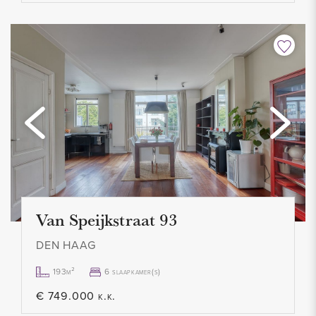
- Roken niet toegestaan
- Voorschot stookkosten € 95,- p.m.
- 1 maand waarborgsom
- Huurprijs € 1.500,- p.m. excl.
- Beschikbaar per 1 februari 2022
Van Speijkstraat 93
DEN HAAG
193m²
6 slaapkamer(s)
€ 749.000 k.k.