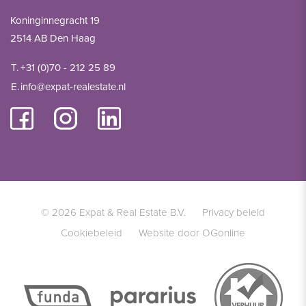
Koninginnegracht 19
2514 AB Den Haag
T.
+31 (0)70 - 212 25 89
E.
info@expat-realestate.nl
© 2026 Expat & Real Estate B.V.
Privacy beleid
Cookiebeleid
Website door OGonline