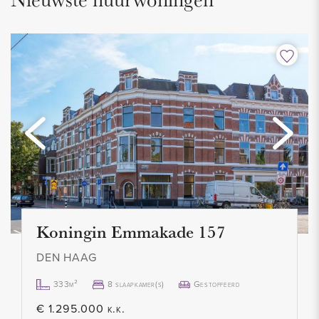
1966.
VOORSCHOT STOOKKOSTEN EN WATER
Huurder betaald een voorschot van € 95,- voor
blokverwarming. Deze vergoeding geldt als een voorschot.
Periodiek, bij voorkeur eenmaal per jaar, zal verrekening
plaatsvinden op basis van de meterstanden en van de
werkelijk gemaakte kosten. Huurder betaald dus alleen wat
die gebruikt heeft.
Koningin Emmakade 157
PARKEREN
Gelegen in een vrij parkeergebied dus er is geen vergunning
DEN HAAG
nodig.
333m²
8 slaapkamer(s)
Gestoffeerd
€ 1.295.000 k.k.
HIGHLIGHTS