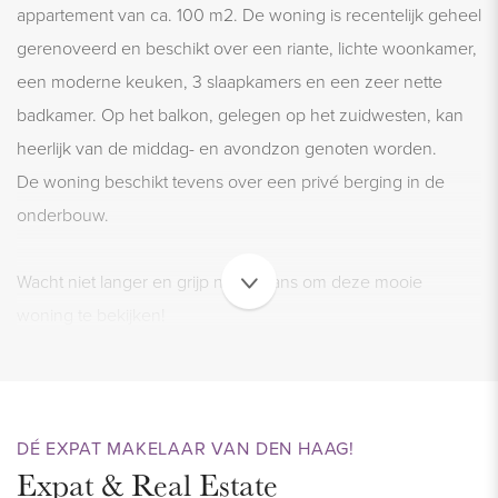
appartement van ca. 100 m2. De woning is recentelijk geheel
gerenoveerd en beschikt over een riante, lichte woonkamer,
een moderne keuken, 3 slaapkamers en een zeer nette
badkamer. Op het balkon, gelegen op het zuidwesten, kan
heerlijk van de middag- en avondzon genoten worden.
De woning beschikt tevens over een privé berging in de
onderbouw.
Wacht niet langer en grijp nu de kans om deze mooie
woning te bekijken!
VOORBURG
De woning is gelegen in de gezellige en mooie stad
Voorburg. Zowel het historische centrum, de Herenstraat als
DÉ EXPAT MAKELAAR VAN DEN HAAG!
Expat & Real Estate
winkelcentrum Koningin Julianabaan en The Mall of the