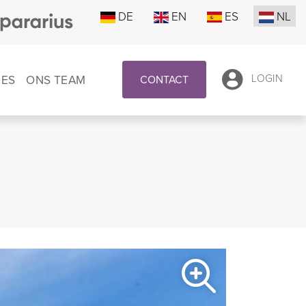
DE
EN
ES
NL
IES
ONS TEAM
LOGIN
CONTACT