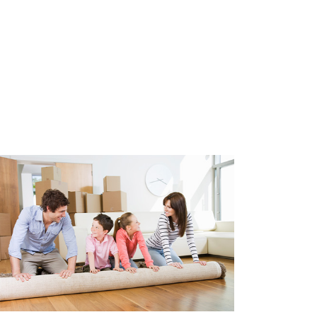
praktische inbouwkast en
terras – een heerlijke plek om
vacy. Hier geniet je van een vrij
een heerlijk rustige plek om te
ng kan naar wens worden
kamer, thuiskantoor,
lwaardige extra slaapkamer.
og een vliering die met een
oende extra opbergruimte biedt.
r van 2021 volledig
jlvolle lichtgrijze keramische
derhoudsvriendelijke
atst. Daarnaast zijn elektra en