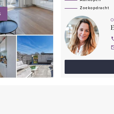
Zoekopdracht
S
O
E