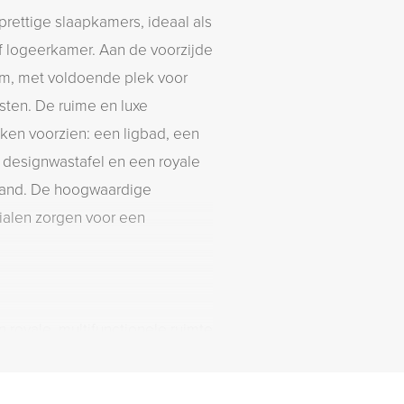
rettige slaapkamers, ideaal als
 logeerkamer. Aan de voorzijde
om, met voldoende plek voor
sten. De ruime en luxe
ken voorzien: een ligbad, een
 designwastafel en een royale
wand. De hoogwaardige
rialen zorgen voor een
 royale, multifunctionele ruimte
ok hier komt de fraaie eiken
je de opstelplaats voor de