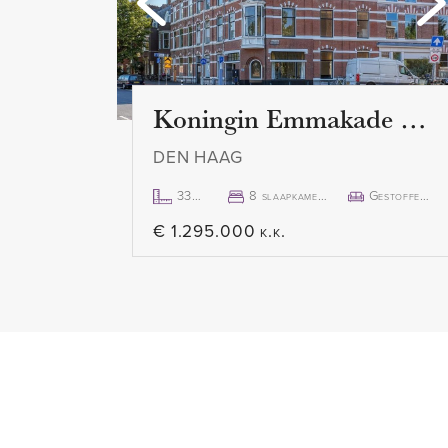
ben je in de Delftse Hout. Hier 
hardlopen, suppen, zwemmen of 
mooi geasfalteerde 'ijsbaan', di
water wordt gezet.
Koningin Emmakade 157
DEN HAAG
BEREIKBAARHEID
Op slechts vijf minuten fietsen 
333m²
8 slaapkamer(s)
Gestoffeerd
Metro station Nootdorp, die je 
€ 1.295.000 k.k.
bruisende centrum van Den Haa
minuten naar hartje Rotterdam. O
winkelcentrum 'De Parade' en b
minuten naar het centrum van D
op tramlijn 19 sta je bovendien i
Westfield Mall of the Netherla
Met de auto zit je bovendien zó