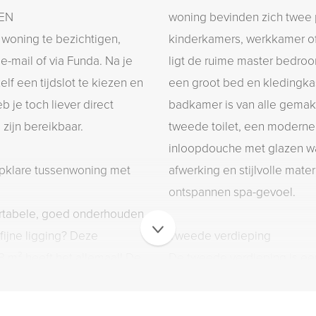
GEN
woning bevinden zich twee p
 woning te bezichtigen,
kinderkamers, werkkamer of
e-mail of via Funda. Na je
ligt de ruime master bedro
elf een tijdslot te kiezen en
een groot bed en kledingka
b je toch liever direct
badkamer is van alle gemak
zijn bereikbaar.
tweede toilet, een moderne
inloopdouche met glazen 
afwerking en stijlvolle mate
ontspannen spa-gevoel.
ortabele, goed onderhouden
fijne ligging? Deze
Tweede verdieping
 m² heeft het allemaal! De
De tweede verdieping is een
 oprit, een verzorgde voor-
met volop mogelijkheden. O
end veel ruimte binnen. De
visgraatvloer terug en vind 