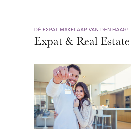
lichte, open keuken is compleet
benodigde inbouwapparatuur en
leefruimte – perfect om gezellig 
DÉ EXPAT MAKELAAR VAN DEN HAAG!
luxe badkamer is een oase van r
Expat & Real Estate
hoogwaardige afwerking en mo
vier volwaardige slaapkamers en
huis ideaal voor een groeiend g
het creëren van een hobbyruim
woning energiezuinig en duurzaa
zonnepanelen en voorzien van 
het milieu én je energierekening
nu de kans om deze mooie woni
WIJK – NOOTDORP
Gelegen in de zeer populaire wij