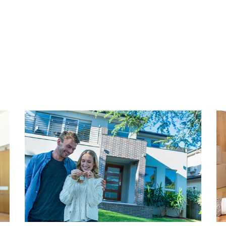
 uitgerust met alle
wasmachine en droger, een 
 vormt het hart van de
toegang tot het zonnige dak
te koken en tafelen. De
buiten te zitten met veel pri
ust, voorzien van
uitzicht op groen en water, 
derne voorzieningen. Met
ontspannen. Deze verdiepi
 een groot dakterras is dit
ingericht als een ruime was
ezin, werken vanuit huis of
hobbyruimte of zelfs een vo
te. Bovendien is deze
Boven deze verdieping zit n
m, uitgerust met 11
hoogte van 1.72 meter vold
energielabel A, goed voor
. Wacht niet langer en grijp
Tuin
ng te bekijken!
De achtertuin is in het najaa
gerenoveerd. Hierbij zijn sti
tegels gelegd en is een on
k “Achter het Raadhuis”, in
composieten schutting gepla