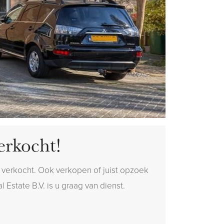
erkocht!
 verkocht. Ook verkopen of juist opzoek
 Estate B.V. is u graag van dienst.