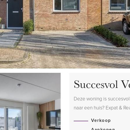
Succesvol V
Deze woning is succesvol
naar een huis? Expat & Real
Verkoop
Aankopen