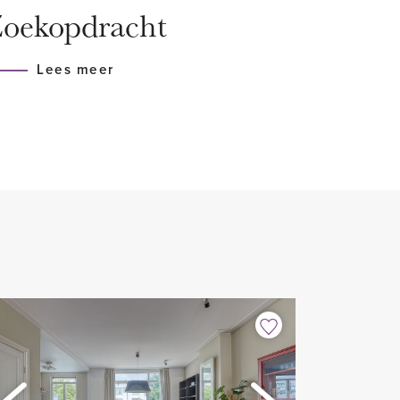
oekopdracht
 is de hemelwaterafvoer van de
d tot onder de fundering, en is
Lees meer
ht ter hoogte van de schuur.
is 1995 en heeft Energielabel
orzien van dubbele beglazing,
 In 2023 is de achterpui
 schuifpui en kozijn voorzien
en warm water is door middel
aatst in 2018 met een recente
agenoeg het hele huis is
torknoppen waarmee iedere
ewenste temperatuur is af te