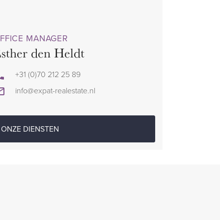
FFICE MANAGER
sther den Heldt
+31 (0)70 212 25 89
info@expat-realestate.nl
ONZE DIENSTEN