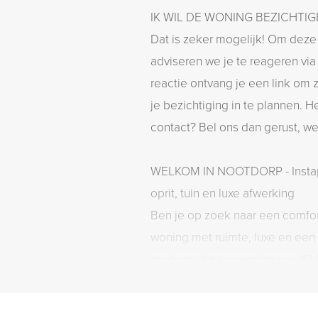
IK WIL DE WONING BEZICHTI
Dat is zeker mogelijk! Om deze
adviseren we je te reageren via 
reactie ontvang je een link om z
je bezichtiging in te plannen. He
contact? Bel ons dan gerust, we 
WELKOM IN NOOTDORP - Instapklare tussenwoning met
oprit, tuin en luxe afwerking
Ben je op zoek naar een comf
woning met ruimte, luxe en een 
moderne tussenwoning van 112,8
woning beschikt over een eigen
en achtertuin, én biedt verrass