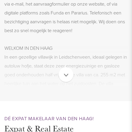
via e-mail, het aanvraagformulier op onze website, of via
digitale platforms zoals Funda en Pararius. Telefonisch een
bezichtiging aanvragen is helaas niet mogelijk. Wij doen ons
best zo snel mogelijk te reageren!
WELKOM IN DEN HAAG
In een gezellige villawijk in Leidschenveen, ideaal gelegen in
autoluw hofje, staat deze zeer energiezuinige en gasloze
goed onderhouden half vrijstaande villa van ca. 255 m2 met
heerlijke tuin aan het water op het zuidoosten. De villa
beschikt over een riante woonkamer, luxe open keuken
voorzien van alle inbouwapparatuur, 5 slaapkamers en 2
moderne badkamers. Volledig gemeubileerd en ideaal
DÉ EXPAT MAKELAAR VAN DEN HAAG!
gelegen ten opzichte van de British School. In deze
Expat & Real Estate
prachtige villa is wonen puur genieten. Wacht dus niet langer