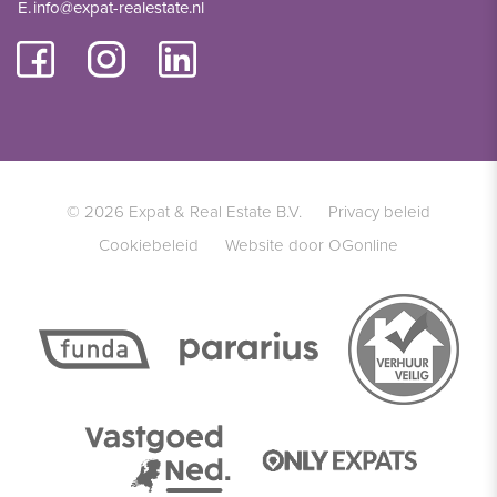
E.
info@expat-realestate.nl
© 2026 Expat & Real Estate B.V.
Privacy beleid
Cookiebeleid
Website door OGonline