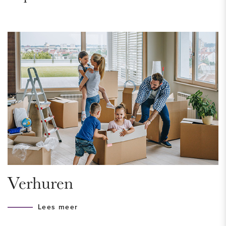
en plan vandaag nog een bezichtiging in.
LOCATIE – Leidschenveen
Gelegen in het kindvriendelijke stadsdeel Leidschenveen.
De woning bevindt zich op loopafstand van de British School,
bioscoop en het winkelcentrum van Leidschenveen. Hier
bevindt zich een uitgebreid aanbod aan winkels voor zowel
de dagelijkse boodschappen als horecagelegenheden en
bibliotheek. Het centrum van Den Haag is vanuit
Leidschenveen met auto en OV binnen 10 minuten te
bereiken: hier bevinden zich musea, theaters, bioscopen,
talloze leuke winkels, veel restaurants en het bruisende
Verhuren
nachtleven. Gunstig gelegen ten opzichte van alle
uitvalswegen.
Lees meer