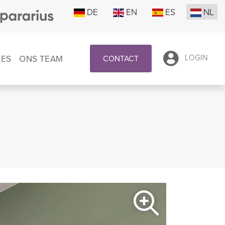
DE
EN
ES
NL
IES
ONS TEAM
LOGIN
CONTACT