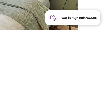
Wat is mijn huis waard?
erhuurd!
verhuurd. Ook verhuren of juist opzoek
 Estate B.V. is u graag van dienst.