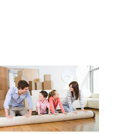
eerd en zal het energielabel A
van dubbele beglazing.
door middel CV combiketel.
 1906.
n vergunningsgebied. Het
vergunning bij de gemeente
per jaar, afhankelijk van
ving.
ing van toepassing
)