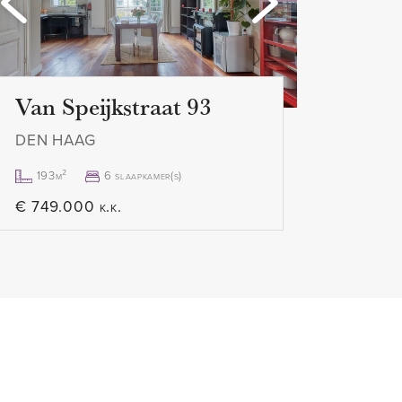
 2026
Van Speijkstraat 93
DEN HAAG
193m²
6 slaapkamer(s)
€ 749.000 k.k.