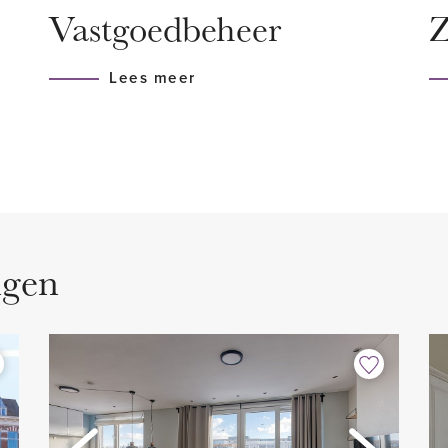
Vastgoedbeheer
Z
 Het Haagse Bos is een
- Volledig voorzien van dub
 Verschillende
- Gestoffeerd
Lees meer
olen bevinden zich in de
- Luxe keuken voorzien van 
gen sportvelden voor tennis
- 3 slaapkamers
ad van sportcentrum
- Luxe badkamer
ning gunstig gelegen ten
- Volledig voorzien van lam
en het openbaar vervoer.
- Balkon gelegen op het we
- Uitstekende locatie
ngen
- Niet geschikt voor studen
- Contract voor onbepaalde
 de hal, hier bevindt zich
- Huisdieren niet toegestaa
je. Tevens is er een vaste
- Roken niet toegestaan
ng en CV combiketel.
- Huurprijs € 2.250,00 excl
- 1 maand waarborgsom