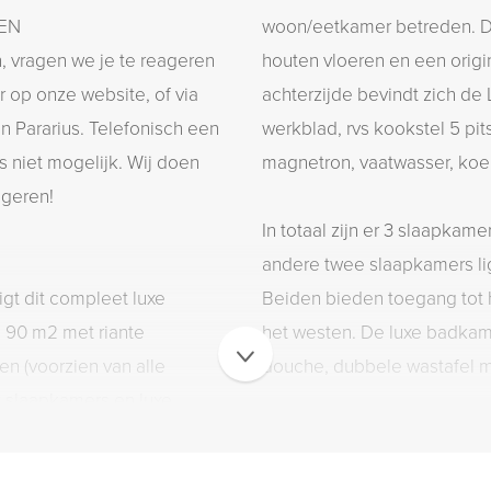
GEN
woon/eetkamer betreden. De
 vragen we je te reageren
houten vloeren en een orig
r op onze website, of via
achterzijde bevindt zich d
en Pararius. Telefonisch een
werkblad, rvs kookstel 5 pit
s niet mogelijk. Wij doen
magnetron, vaatwasser, koel
ageren!
In totaal zijn er 3 slaapkam
andere twee slaapkamers li
igt dit compleet luxe
Beiden bieden toegang tot 
 90 m2 met riante
het westen. De luxe badkam
 (voorzien van alle
douche, dubbele wastafel m
 slaapkamers en luxe
stafel. Ook liggen er door
ISOLATIE EN VERWARMING
pende houten vloerdelen
Het Energielabel is nu C. B