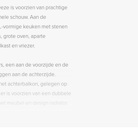
ze is voorzien van prachtige
inele schouw. Aan de
e L-vormige keuken met stenen
s, grote oven, aparte
kast en vriezer.
ers, een aan de voorzijde en de
ggen aan de achterzijde.
het achterbalkon, gelegen op
er is voorzien van een dubbele
et meubel en design radiator.
egin januari wordt de gehele