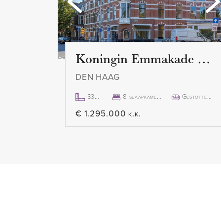
Middels dubbele deuren wordt 
Koningin Emmakade 157
DEN HAAG
333m²
8 slaapkamer(s)
Gestoffeerd
€ 1.295.000 k.k.