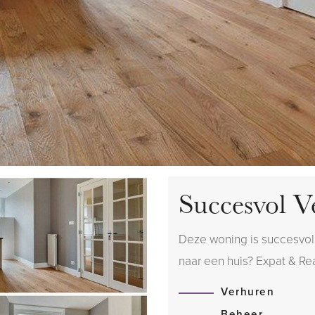
Succesvol V
Deze woning is succesvol 
naar een huis? Expat & Real
Verhuren
Beheer