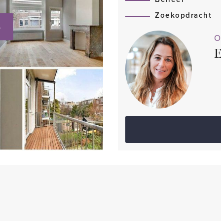
Zoekopdracht
S
O
E