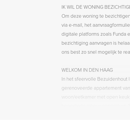
IK WIL DE WONING BEZICHTI
Om deze woning te bezichtigen,
via e-mail, het aanvraagformulie
digitale platforms zoals Funda 
bezichtiging aanvragen is helaa
ons best zo snel mogelijk te re
WELKOM IN DEN HAAG
In het sfeervolle Bezuidenhout l
gerenoveerde appartement van
woon/eetkamer met open keuken
benodigde inbouwapparatuur, 3
badkamer met duo douche en wa
het gehele appartement doorlo