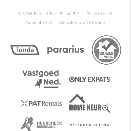
© 2026 Expat & Real Estate B.V.
Privacy beleid
Cookiebeleid
Website door OGonline