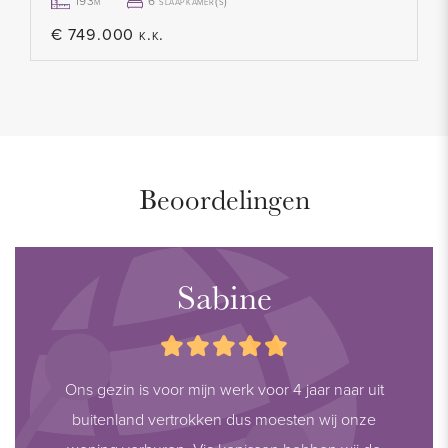
betrokken instanties te verifiëren. Wij waarderen uw begrip
193m²
6 slaapkamer(s)
en staan klaar om eventuele vragen te beantwoorden.
€ 749.000 k.k.
Beoordelingen
Sabine
Ons gezin is voor mijn werk voor 4 jaar naar uit
buitenland vertrokken dus moesten wij onze