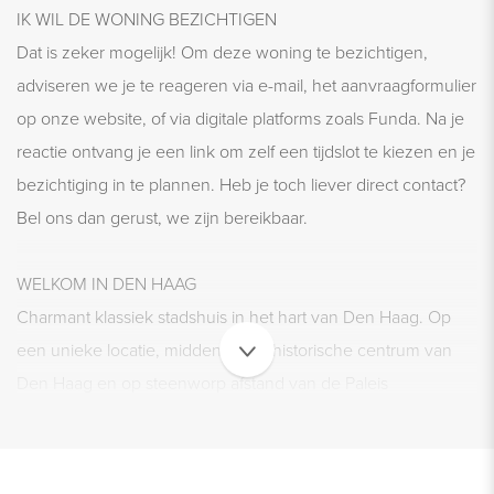
IK WIL DE WONING BEZICHTIGEN
Dat is zeker mogelijk! Om deze woning te bezichtigen,
adviseren we je te reageren via e-mail, het aanvraagformulier
op onze website, of via digitale platforms zoals Funda. Na je
reactie ontvang je een link om zelf een tijdslot te kiezen en je
bezichtiging in te plannen. Heb je toch liever direct contact?
Bel ons dan gerust, we zijn bereikbaar.
WELKOM IN DEN HAAG
Charmant klassiek stadshuis in het hart van Den Haag. Op
een unieke locatie, midden in het historische centrum van
Den Haag en op steenworp afstand van de Paleis
Noordeinde en de Paleistuin, ligt dit karaktervolle stadshuis in
het rustige deel van de Molenstraat. Dit fraaie huis beschikt
over een gezellige woonkamer met open haard, een royale