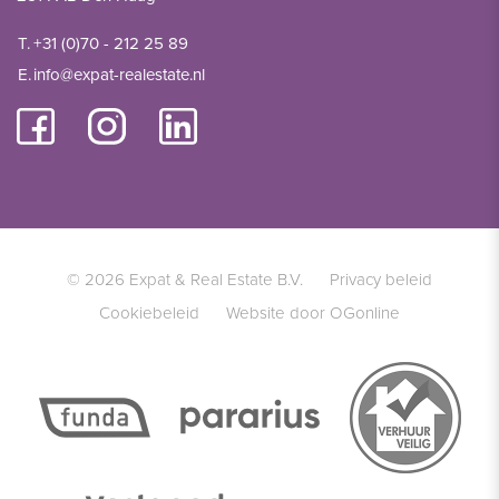
T.
+31 (0)70 - 212 25 89
E.
info@expat-realestate.nl
© 2026 Expat & Real Estate B.V.
Privacy beleid
Cookiebeleid
Website door OGonline