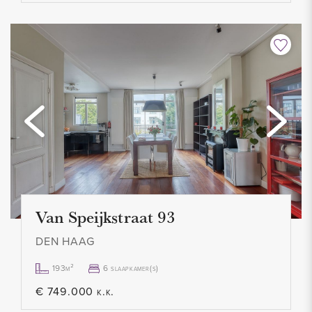
Van Speijkstraat 93
DEN HAAG
193m²
6 slaapkamer(s)
€ 749.000 k.k.