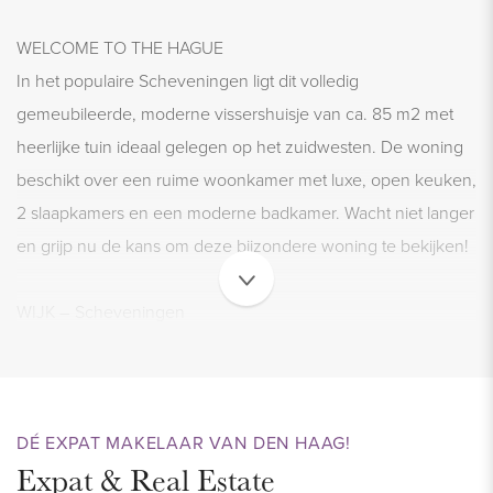
WELCOME TO THE HAGUE
In het populaire Scheveningen ligt dit volledig
gemeubileerde, moderne vissershuisje van ca. 85 m2 met
heerlijke tuin ideaal gelegen op het zuidwesten. De woning
beschikt over een ruime woonkamer met luxe, open keuken,
2 slaapkamers en een moderne badkamer. Wacht niet langer
en grijp nu de kans om deze bijzondere woning te bekijken!
WIJK – Scheveningen
De woning is gesitueerd in het zeer geliefde en levendige
Scheveningen. Een bruisende wijk in de stad Den Haag waar
in de zomer en winter veel te beleven is. Wil je even rustig
DÉ EXPAT MAKELAAR VAN DEN HAAG!
wandelen en genieten van de natuur? Dan ligt het
Expat & Real Estate
zandstrand van Scheveningen met leuke strandtenten op