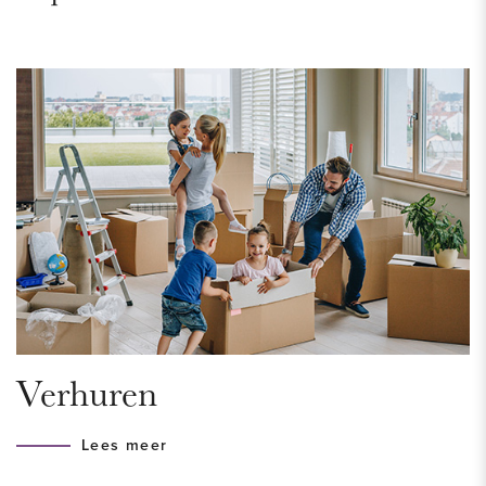
nog geen 5 minuten fietsen, een echte aanrader! Binnen 10
minuten lopen sta je tevens midden in het natuurgebied
Meijendel. Ook bevind zich bij de boulevard tal van leuke
winkels, restaurants, bioscoop, casino. Een ding is zeker hier
verveel je je niet. Geen enkele Nederlandse badplaats heeft
zo veel attracties als Scheveningen. De meeste zijn
overdekt, dus perfect voor als het regent.
INDELING
Begane grond:
Entree woning. De hal biedt toegang tot de woonkamer
middels industriële, stalen deur.
Verhuren
De sfeervolle woonkamer is voorzien van veel natuurlijk
lichtinval dankzij de grote raampartijen en karakteristieke
Lees meer
hoge plafonds. De prachtige houten vloer, trap en balken