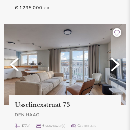
- Zeer ruim appartement
€ 1.295.000 k.k.
- Complete badkamer
- Complete keuken
- Veel kastruimte
- Zonnig terras gelegen op het westen
- € 255,- voorschot
gas/water/elektriciteit/internet/tv/servicekosten
- Minimale huurperiode 1 jaar
- 1 maand borg
- Beschikbaar direct
Usselincxstraat 73
DEN HAAG
177m²
6 slaapkamer(s)
Gestoffeerd