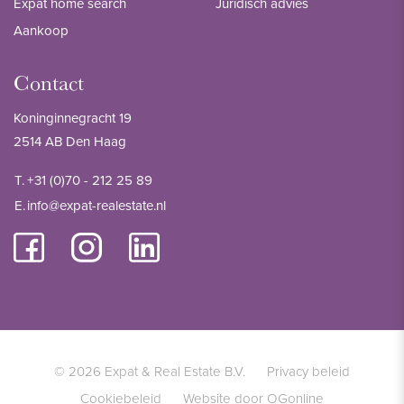
Expat home search
Juridisch advies
Aankoop
Contact
Koninginnegracht 19
2514 AB Den Haag
T.
+31 (0)70 - 212 25 89
E.
info@expat-realestate.nl
© 2026 Expat & Real Estate B.V.
Privacy beleid
Cookiebeleid
Website door OGonline