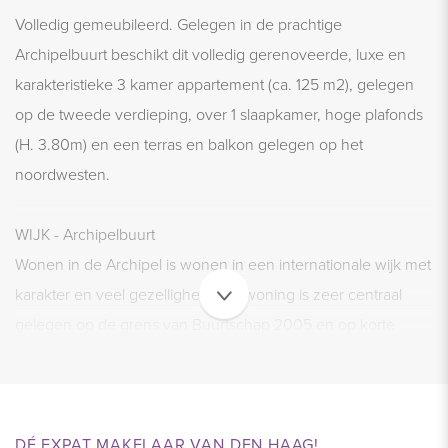
Volledig gemeubileerd. Gelegen in de prachtige
Archipelbuurt beschikt dit volledig gerenoveerde, luxe en
karakteristieke 3 kamer appartement (ca. 125 m2), gelegen
op de tweede verdieping, over 1 slaapkamer, hoge plafonds
(H. 3.80m) en een terras en balkon gelegen op het
noordwesten.
WIJK - Archipelbuurt
Wonen in de Archipel is wonen in een internationale wijk met
karakter en veel gezelligheid. De woning is zeer centraal
gelegen op de grens van Buurtschap 2005 en op korte
afstand van de gezellige Bankastraat, Frederikstraat en
Denneweg met een zeer gevarieerd aanbod van
restaurants, winkels en lunchrooms. In de Bankastraat, direct
om de hoek kunt u terecht voor uw dagelijkse
DÉ EXPAT MAKELAAR VAN DEN HAAG!