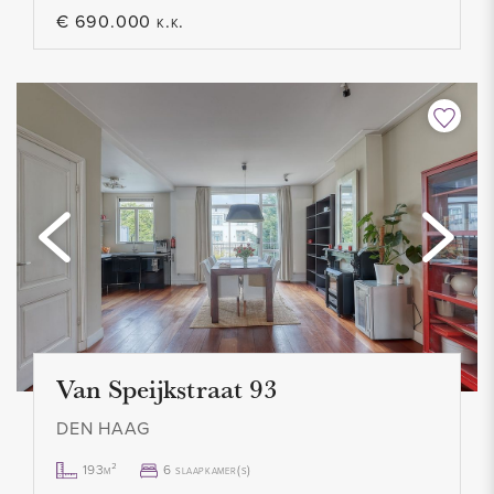
€ 690.000 k.k.
Van Speijkstraat 93
DEN HAAG
193m²
6 slaapkamer(s)