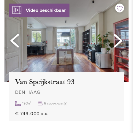
- Energielabel A
- Volledig dubbel glas
Video beschikbaar
- Privé berging op straatniveau
- Eigen parkeerplek in afgesloten parkeergarage
- Autovrij hofje
- Erfpacht eeuwigdurend afgekocht
- Oplevering 19 september 2025
- Alle stukken zijn bij ons kantoor op te vragen
- Vraagprijs € 395.000 K.K.
Van Speijkstraat 93
DEN HAAG
193m²
6 slaapkamer(s)
€ 749.000 k.k.