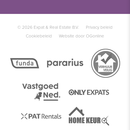
© 2026 Expat & Real Estate B.V.
Privacy beleid
Cookiebeleid
Website door OGonline