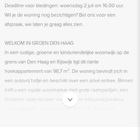
Deadline voor biedingen: woensdag 2 juli om 16.00 uur.
Wil je de woning nog bezichtigen? Bel ons voor een
afspraak, we laten je graag alles zien.
WELKOM IN GROEN DEN HAAG
In een rustige, groene en kindvriendelijke woonwijk op de
grens van Den Haag en Rijswijk ligt dit riante
hoekappartement van 98,7 m². De woning bevindt zich in
een autovrij hofje en beschikt over een privé entree. Binnen
treft u een royale woonkamer met grote raampartijen, een
moderne open keuken voorzien van inbouwapparatuur,
ruime bijkeuken, twee slaapkamers, een verzorgde
badkamer én een overdekt balkonterras voorzien van een
plafondverlichting en twee spatwaterdichte stopcontacten..
Dankzij de hoekligging valt er veel daglicht binnen in de