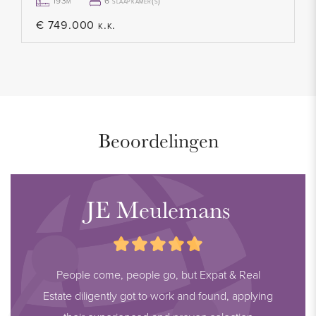
- Niet bewoners clausule van toepassing
193m²
6 slaapkamer(s)
- Ouderdomsclausule van toepassing
€ 749.000 k.k.
- Asbest en lood clausule van toepassing
- 'As is where is' clausule van toepassing
- Vraagprijs € 310.000,- K.K.
- Per direct beschikbaar
- Alle stukken betreft dit appartement zijn bij ons kantoor op
Beoordelingen
te vragen
Disclaimer:
JE Meulemans
De informatie in deze presentatie is met zorg samengesteld,
maar wij geven geen garanties met betrekking tot de
volledigheid, nauwkeurigheid of actualiteit van de verstrekte
People come, people go, but Expat & Real
informatie aangezien details kunnen veranderen. Wij raden u
Estate diligently got to work and found, applying
aan om de meest recente informatie altijd rechtstreeks bij de