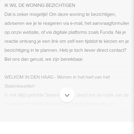
IK WIL DE WONING BEZICHTIGEN
Dat is zeker mogelijk! Om deze woning te bezichtigen,
adviseren we je te reageren via e-mail, het aanvraagformulier
op onze website, of via digitale platforms zoals Funda. Na je
reactie ontvang je een link om zelf een tijdslot te kiezen en je
bezichtiging in te plannen. Heb je toch liever direct contact?
Bel ons dan gerust, we zijn bereikbaar.
WELKOM IN DEN HAAG - Wonen in het hart van het
Statenkwartier!
In het altijd geliefde Statenkwartier, direct om de hoek van de
bruisende Frederik Hendriklaan, ligt dit charmante en
instapklare appartement. Het appartement bevindt zich op de
tweede verdieping en heeft een lichte woonkamer met hoge
ramen en openslaande deuren naar een zonnig balkon op