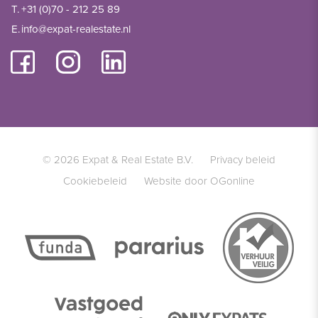
T.
+31 (0)70 - 212 25 89
E.
info@expat-realestate.nl
© 2026 Expat & Real Estate B.V.
Privacy beleid
Cookiebeleid
Website door OGonline