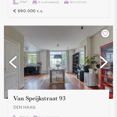
177m²
6 slaapkamer(s)
Gestoffeerd
ERFPACHT
€ 690.000 k.k.
Het erfpachtrecht loopt tot 31-12-2027, en de huidige canon
bedraagt € 65,08 per jaar. De aanvraag voor de heruitgifte
van erfpacht zal door de verkoper bij de gemeente worden
gediend.
HIGHLIGHTS
- Woonoppervlak 94,30 m2 (conform NEN2580)
- Inhoud 328,70 m3 (conform NEN2580)
- Gelegen op erfpacht
- Erfpachtcanon bedraagt € 65,08 per jaar
- Energielabel D
Van Speijkstraat 93
- Volledig voorzien van dubbele beglazing
DEN HAAG
- 2 slaapkamers