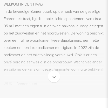
WELKOM IN DEN HAAG
In de levendige Bomenbuurt, op de hoek van de gezellige
Fahrenheitstraat, ligt dit mooie, lichte appartement van circa
95 m2 met een eigen tuin en twee balkons, gunstig gelegen
op het zuidwesten en het noordwesten. De woning beschikt
over een ruime woonkamer, twee slaapkamers, een nette
keuken en een luxe badkamer met ligbad. In 2022 zijn de
badkamer en het toilet volledig vernieuwd. Ook is er een
privé berging aanwezig in de onderbouw. Wacht niet langer
en grijp nu de kans om deze charmante woning te bekijken!
WIJK – Bomenbuurt
De woning is erg leuk gelegen in de gezellige winkelstraat
Fahrenheitstraat, met vele festiviteiten zoals open markten,
Halloween en Sinterklaasoptocht. In de straat bevinden zich