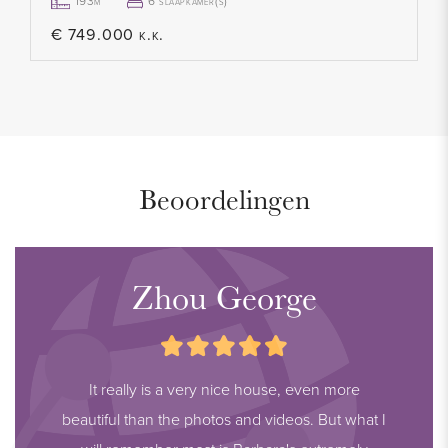
- Moderne badkamer met ligbad (2022)
193m²
6 slaapkamer(s)
- Modern toilet (2022)
€ 749.000 k.k.
- Nette keuken voorzien van alle apparatuur
- Volledig voorzien van laminaat
- 2 balkons (gezamenlijk 5,70 m2) gelegen op het
zuidwesten en het noordwesten
- Zijtuin gelegen op het zuidwesten
Beoordelingen
- Uitstekende locatie, vlakbij internationale scholen en het
strand
- Privé berging (9,60 m2)
Zhou George
- Actieve VvE, servicekosten bedragen € 271,94 per maand
inclusief onderhoud en opstalverzekering
- Ouderdomsclausule van toepassing
It really is a very nice house, even more
- Asbest en lood clausule van toepassing
beautiful than the photos and videos. But what I
- Vraagprijs € 330.000 K.K.