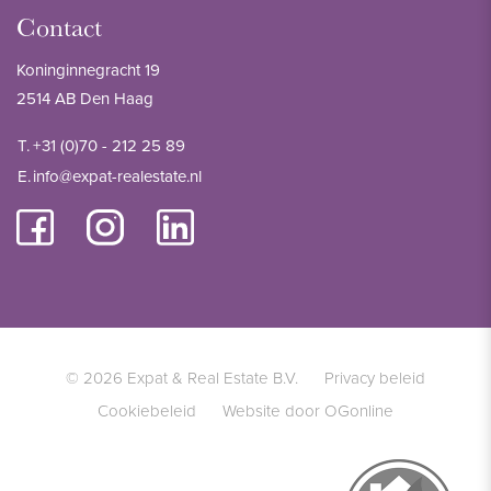
Contact
Koninginnegracht 19
2514 AB Den Haag
T.
+31 (0)70 - 212 25 89
E.
info@expat-realestate.nl
© 2026 Expat & Real Estate B.V.
Privacy beleid
Cookiebeleid
Website door OGonline