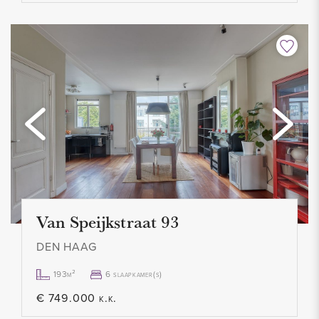
Van Speijkstraat 93
DEN HAAG
193m²
6 slaapkamer(s)
€ 749.000 k.k.