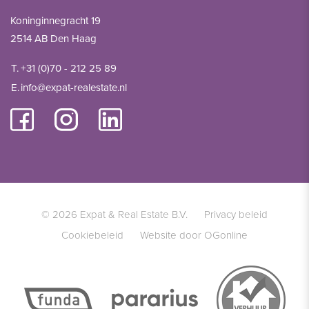
Koninginnegracht 19
2514 AB Den Haag
T.
+31 (0)70 - 212 25 89
E.
info@expat-realestate.nl
© 2026 Expat & Real Estate B.V.
Privacy beleid
Cookiebeleid
Website door OGonline