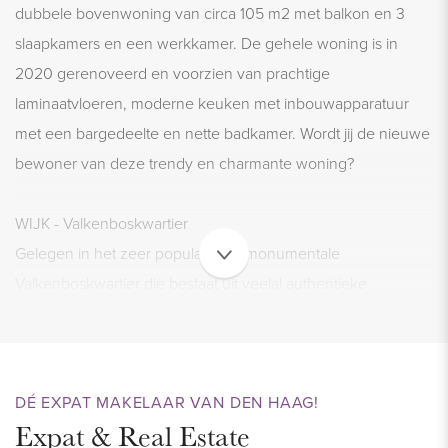
dubbele bovenwoning van circa 105 m2 met balkon en 3
slaapkamers en een werkkamer. De gehele woning is in
2020 gerenoveerd en voorzien van prachtige
laminaatvloeren, moderne keuken met inbouwapparatuur
met een bargedeelte en nette badkamer. Wordt jij de nieuwe
bewoner van deze trendy en charmante woning?
WIJK - Valkenboskwartier
Gelegen in het zeer populaire en monumentale
Valkenboskwartier die bestaat uit veelal authentieke
woningen met karakteristieke Haagse gevels. Alle winkels
voor de dagelijkse boodschappen liggen letterlijk om de
hoek op de populaire Weimarstraat. De AH XL ligt ook op
DÉ EXPAT MAKELAAR VAN DEN HAAG!
loopafstand, ideaal voor de boodschappen.
Expat & Real Estate
Binnen 10 minuten fietsen sta je in hartje stad waar zich alle