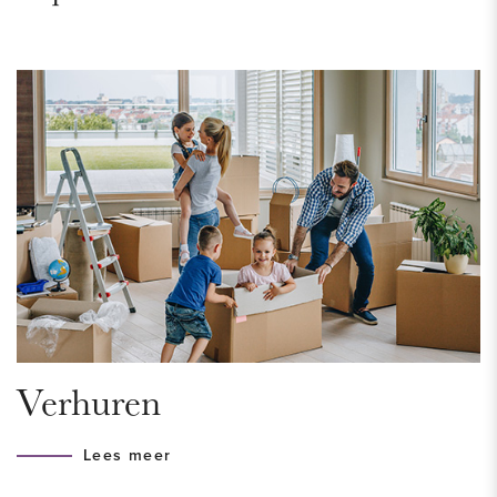
winkels, bioscopen, musea en restaurant, cafés en het
bruisende uitgaansleven zich bevinden. Uitvalswegen en
openbaar vervoer is ook gunstig gelegen.
BEREIKBAARHEID
De locatie is zeer goed te noemen. Het oude centrum van
Den Haag is per fiets binnen 15 minuten te bereiken, hier
vind je de musea, theaters, bioscopen, grote winkelstraat met
talloze leuke winkels, veel restaurants en het bruisende
nachtleven. Ook het Scheveningen is makkelijk met de fiets
of met de tram te bereiken. Het openbaar vervoer is in Den
Haag uitstekend geregeld en er is altijd wel ergens om de
Verhuren
hoek een tram of bus die je die je snel naar Centraal brengt,
vanuit daar is de hele stad bereikbaar. Gunstig gelegen t.o.v.
Lees meer
alle uitvalswegen (A12 en N44).