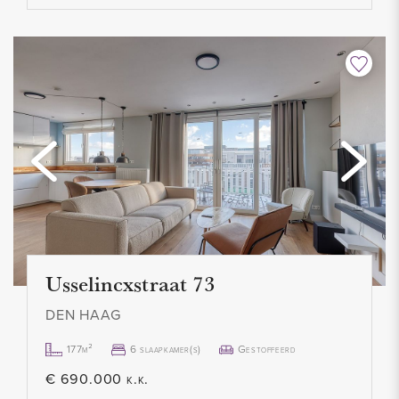
Usselincxstraat 73
DEN HAAG
177m²
6 slaapkamer(s)
Gestoffeerd
€ 690.000 k.k.