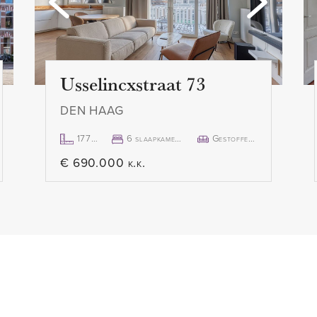
odigde inbouwapparatuur
- Balkon en terras, beiden 
zuigkap, vaatwasser,
- Originele details
 Ook is er een eiland met
- Geweldige locatie dichtbij 
- Niet geschikt voor studen
Usselincxstraat 73
- Huurprijs € 3.000,00,- p.m. 
DEN HAAG
 eetkamer kan de achtertuin
- 1 maand waarborgsom
 zuidwesten betreden
- Beschikbaar per 1 decem
177m²
6 slaapkamer(s)
Gestoffeerd
€ 690.000 k.k.