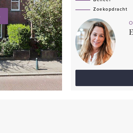
Zoekopdracht
S
O
E