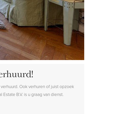
erhuurd!
verhuurd. Ook verhuren of juist opzoek
 Estate B.V. is u graag van dienst.