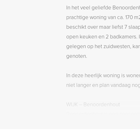
In het veel geliefde Benoorden
prachtige woning van ca. 170 
beschikt over maar liefst 7 sla
open keuken en 2 badkamers. In
gelegen op het zuidwesten, ka
genoten.
In deze heerlijk woning is won
niet langer en plan vandaag nog
WIJK – Benoordenhout
Benoordenhout is een zeer geli
groen karakter, maar toch zo in
locaties in de wijk (Van Hoytem