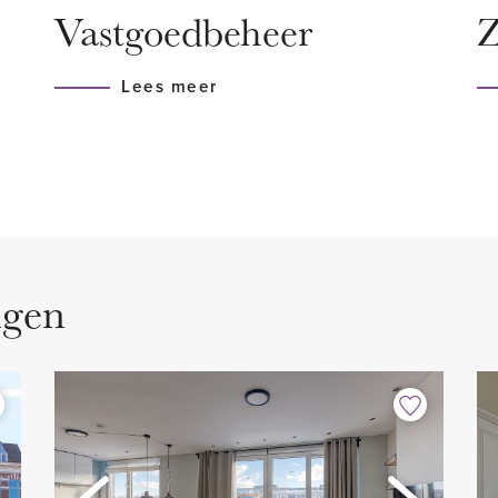
Vastgoedbeheer
Z
streken makkelijk en snel.
De woning bevindt zich in 
gen (A12, N44).
parkeervergunning nodig is
Lees meer
snel aan te vragen bij de 
kunnen wij mee helpen. Koste
tree woning naar vestibule
-in-lood deur wordt de ruime
HIGHLIGHTS
orzien is van de originele
- Woonoppervlak ca. 170 m2
alle vertrekken.
- Gestoffeerd
ngen
- 7 slaapkamers
kamer beschikt over
- Moderne open keuken
ge planfonds en is voorzien
- 2 badkamers
e, dubbele glas-in-lood
- Volledig voorzien van hou
 van de eetkamer. Beide
- Volledig voorzien van dub
uwkasten. De moderne open
- Heerlijke achtertuin op h