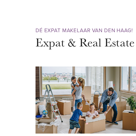
Royaardsplein, Weissenbruchstr
assortiment aan ambachtelijke 
Ook zijn er er enkele exclusie
DÉ EXPAT MAKELAAR VAN DEN HAAG!
een groot aanbod aan leuke rest
Expat & Real Estate
omgeven door groengebieden z
Oostduin en Landgoed Clingenda
natuur genoten kan worden.
BEREIKBAARHEID
De woning heeft een geweldige,
centrum en het centraal station
minuten te bereiken. Schevenin
restaurants, bars en uitgaansge
minuten fietsen.
Dankzij de nabijheid van openba