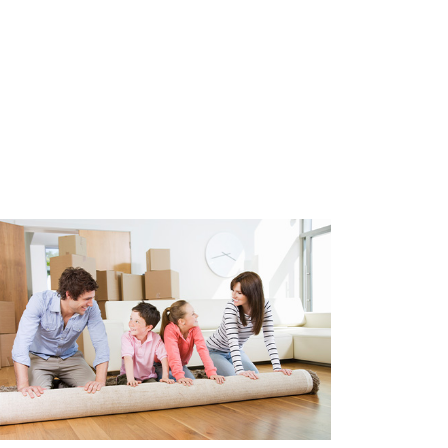
orzien van een regendouche,
t meubel en design radiator.
ch een separaat zwevend toilet
kast waar de wasmachine en
g.
e slaapkamers te vinden. De
hterkant van de woning biedt
rras van ca. 12 m2, gelegen op
rzien van een douche, dubbele
iator,