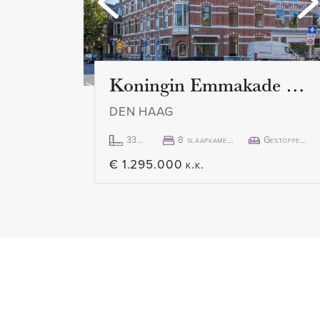
keuken beschikt over alle ben
zoals gasfornuis met oven en af
magnetron, koelkast en vriezer.
extra opbergruimte en bar.
Koningin Emmakade 157
DEN HAAG
Zowel via de keuken als via de
van ca. 60 m2, gelegen op het
333m²
8 slaapkamer(s)
Gestoffeerd
€ 1.295.000 k.k.