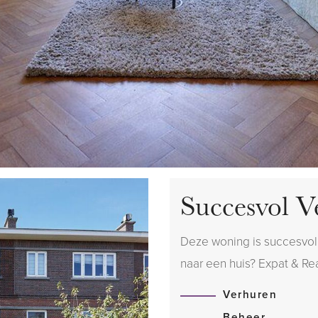
Succesvol V
Deze woning is succesvol 
naar een huis? Expat & Real
Verhuren
Beheer