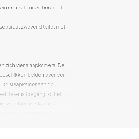
n van een schuur en boomhut.
 separaat zwevend toilet met
n zich vier slaapkamers. De
 beschikken beiden over een
. De slaapkamer aan de
edt tevens toegang tot het
De twee kleinere kamers
apkamer, werkkamer of