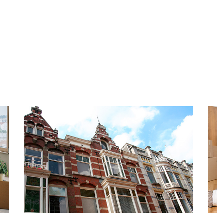
aat) is een breed
De moderne badkamer is vo
speciaalzaken te vinden.
ligbad, dubbele wastafel me
ve mode- en woonwinkels en
Op de overloop bevinden zi
aurants en barretjes. Het is
met fonteintje en een berg
oals het Haagse Bos, Park
droger staan opgesteld.
el, waar heerlijk van de
Trap naar tweede verdiepin
Op deze verdieping zijn dri
ruime slaapkamer aan de ac
 centrale ligging. Het
toegang aan een heerlijk te
 van Den Haag zijn binnen 10
het zuidwesten.
gen met een variëteit aan
De tweede badkamer is voo
legenheden ligt op 15
wastafel, toilet en design rad
ar vervoer (bus 20, 23, 29,
PARKEREN