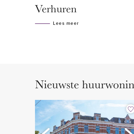
Verhuren
90) is reizen in Den Haag en om
Gunstig gelegen t.o.v. uitvalswe
Lees meer
INDELING
Goed onderhouden voortuin. En
met originele vloer. Via de glas
hal betreden welke eveneens vo
vloer. De hal biedt toegang tot 
Nieuwste huurwoni
De ruime, lichte en suite woon
prachtige houten vloeren en ho
van een open haard. De originel
deuren scheiden de woonkamer
ruimtes beschikken over inbo