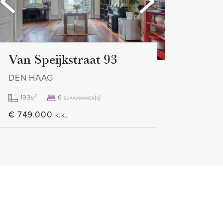
op het zuidwesten
o.a. Shell
ten/woningdelers
Van Speijkstraat 93
excl.
DEN HAAG
ber 2020
193m²
6 slaapkamer(s)
€ 749.000 k.k.