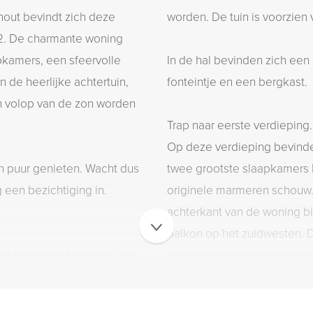
hout bevindt zich deze
worden. De tuin is voorzie
m2. De charmante woning
apkamers, een sfeervolle
In de hal bevinden zich een
 de heerlijke achtertuin,
fonteintje en een bergkast.
n volop van de zon worden
Trap naar eerste verdieping.
Op deze verdieping bevinde
en puur genieten. Wacht dus
twee grootste slaapkamers
 een bezichtiging in.
originele marmeren schouw
achterkant van de woning bi
balkon op het zuidwesten. 
efde wijk met een luxe en
kunnen dienst doen als sla
 de binnenstad. Op diverse
hobbykamer.
astraat, Willem