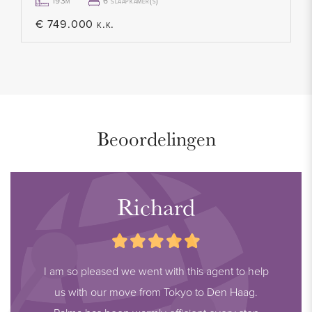
- Beschermd stadsgezicht
193m²
6 slaapkamer(s)
- Actieve VVE, servicekosten bedragen € 278,65 per maand
€ 749.000 k.k.
inclusief onderhoud en opstalverzekering
- Vraagprijs appartement € 780.000,- K.K.
- Vraagprijs parkeerplaats € 40.000,- K.K.
- Per direct beschikbaar
- Alle stukken betreft dit appartement zijn bij ons kantoor op
Beoordelingen
te vragen
Richard
I am so pleased we went with this agent to help
us with our move from Tokyo to Den Haag.