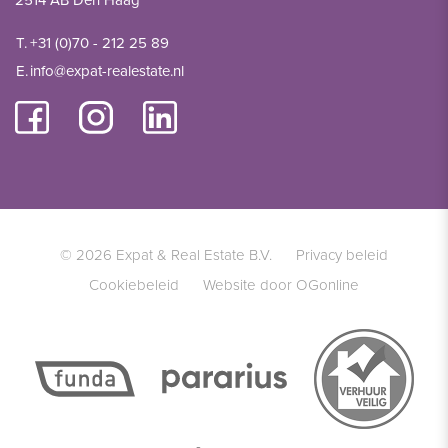
2514 AB Den Haag
T.
+31 (0)70 - 212 25 89
E.
info@expat-realestate.nl
© 2026 Expat & Real Estate B.V.
Privacy beleid
Cookiebeleid
Website door OGonline