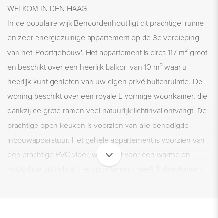
WELKOM IN DEN HAAG
In de populaire wijk Benoordenhout ligt dit prachtige, ruime
en zeer energiezuinige appartement op de 3e verdieping
van het 'Poortgebouw'. Het appartement is circa 117 m² groot
en beschikt over een heerlijk balkon van 10 m² waar u
heerlijk kunt genieten van uw eigen privé buitenruimte. De
woning beschikt over een royale L-vormige woonkamer, die
dankzij de grote ramen veel natuurlijk lichtinval ontvangt. De
prachtige open keuken is voorzien van alle benodigde
inbouwapparatuur. Het gehele appartement is voorzien van
een prachtige PVC vloer, wat zorgt voor een warme en
natuurlijke uitstraling. Het appartement heeft 3 slaapkamers,
2 badkamers en 2 toiletten, de hoofdslaapkamer is en-suite
voor ideaal en comfortabel wonen. De woning is gebouwd in
2022 en heeft een energielabel van A+++. Deze woning is