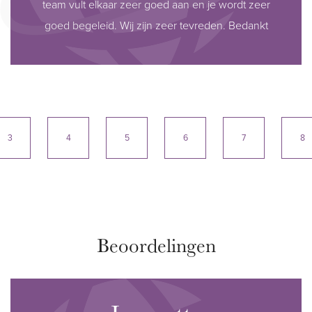
team vult elkaar zeer goed aan en je wordt zeer
goed begeleid. Wij zijn zeer tevreden. Bedankt
3
4
5
6
7
8
Beoordelingen