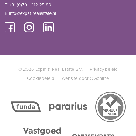
T.
+31 (0)70 - 212 25 89
E.
info@expat-realestate.nl
© 2026 Expat & Real Estate B.V.
Privacy beleid
Cookiebeleid
Website door OGonline