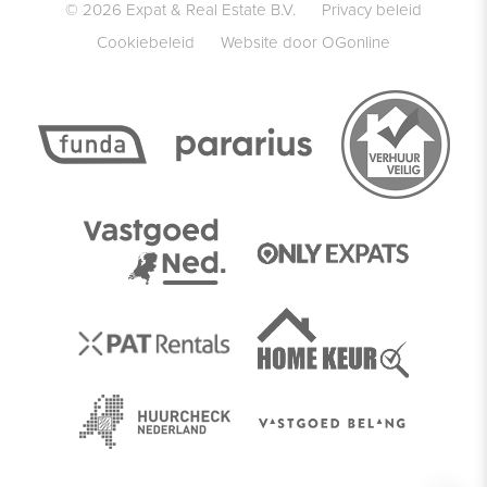
© 2026 Expat & Real Estate B.V.
Privacy beleid
Cookiebeleid
Website door OGonline