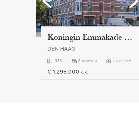
Haag. Het is een groene wijk, 
Westbroekpark, het Hubertuspa
Scheveningse Bosjes en duingeb
waar je heerlijk kan wandelen, f
Koningin Emmakade 157
picknicken met familie en vrien
DEN HAAG
boodschappen doe je in de oml
Bijvoorbeeld in de gezellige win
333m²
8 bedroom(s)
Upholstered
Statenkwartier of in de Gentestr
€ 1.295.000 k.k.
Belgisch Park. Hier vind je ee
en horeca. Wil je uitgebreid wi
fiets binnen 20 minuten in de o
drankje met uitzicht op zee? Da
haven of boulevard van Scheve
eetgelegenheden. Kortom, een u
ook nog eens goed met de tram 