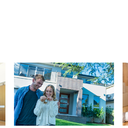
Welness met zwembad en
aanwezig, die gedurende ka
u met raad en daad terzijde
activiteiten op het gebied 
schoonmaak
om en postbussen. Toegang
PARKEERGARAGE EN BERG
Ook in de onderverdieping
vast parkeerplaats. De gara
oyale, lichte woonkamer
die met een afstandsbedie
rras gelegen op het zuid
bevind zich hier de ruime pr
tzicht heeft over
o.a. uw fietsen kunt stallen.
r komt u in de luxe half
ast, vriezer, oven, combi
ISOLATIE EN VERWARMING
pits gasfornuis en
Voorzien van zeer gunstig E
van dubbele beglazing en m