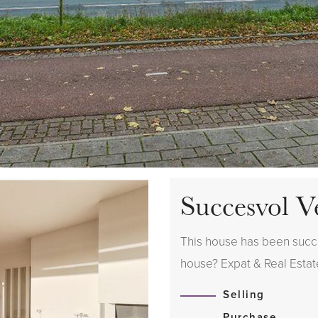
Succesvol V
This house has been succes
house? Expat & Real Estate
Selling
Purchase