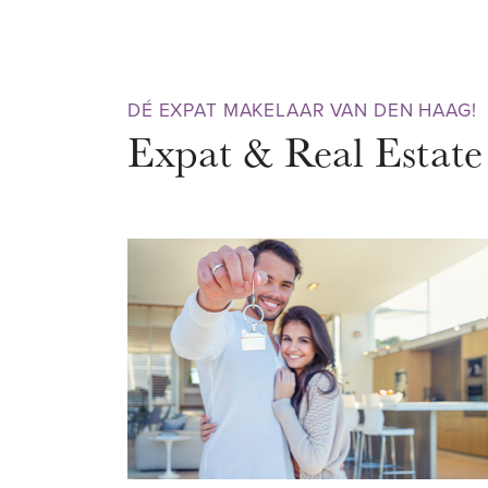
Parkeergarage en bergingen. 
sauna.
DÉ EXPAT MAKELAAR VAN DEN HAAG!
Begane grond:
Expat & Real Estate
Hoofdentree met video interc
tot lift en trappenhuis.
5e verdieping:
Ruime entree met garderobe. R
met toegang tot het zonnige te
westen met werkelijk prachtig ui
Madurodam. Vanuit de woonkame
open keuken voorzien van koelk
oven- magnetron, vaatwasser, 5-
afzuigkap.