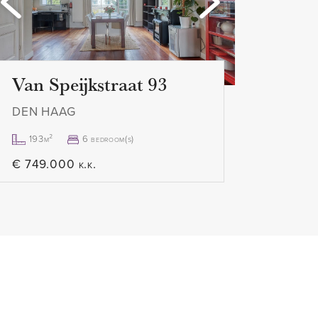
Van Speijkstraat 93
 alle inbouwapparatuur
DEN HAAG
193m²
6 bedroom(s)
ste internet aansluiting
€ 749.000 k.k.
bele beglazing
 laminaat vloer
 sauna
arage
rbouw van 10m2