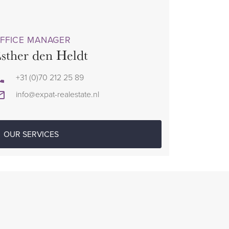
FFICE MANAGER
sther den Heldt
+31 (0)70 212 25 89
info@expat-realestate.nl
OUR SERVICES