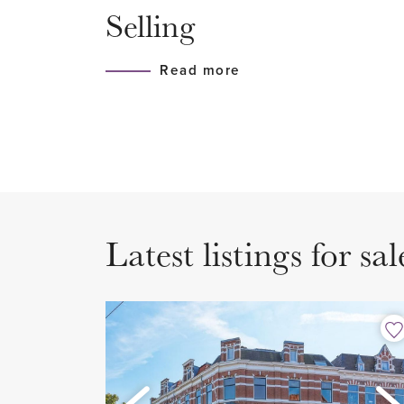
Selling
Er zijn 3 mooie slaapkamers. 
heeft een eigen balkon uitgerus
Read more
badkamer voorzien van ligbad, 
dubbele wastafel, design radiat
vanuit de hal te bereiken en hee
vaste wastafel en design radiato
Verder is er een aparte laundry
wasmachine en droger.
Latest listings for sal
WIJK EN OMGEVING
Westbroekpark is een zeer popu
gunstig gelegen is tussen het 
Scheveningen. Deze wijk is erg 
expats en behoort tot een van 