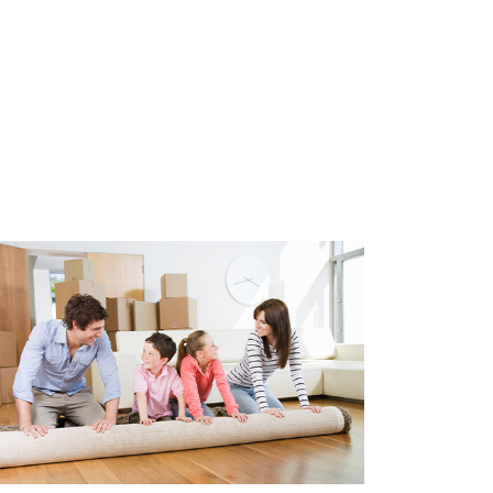
ntooruren aanwezig is. Hij kan
 staan naast zijn voorkomende
van “klein onderhoud” en
ING
 een parkeergarage met een
ge heeft een elektrische deur
ning geopend kan worden. Ook
ivé berging van 10 m2, waarin u
nergielabel B. Volledig voorzien
uurisolatie. Het warme water