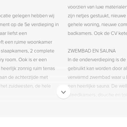
voorzien van luxe material
ocatie gelegen hebben wij
zijn netjes gestuukt, nieuw
ement op de 5e verdieping in
gehele woning, nieuwe com
ar liefst een
badkamers. Ook de CV ketel
eft een ruime woonkamer
 slaapkamers, 2 complete
ZWEMBAD EN SAUNA
y room. Ook is er een
In de onderverdieping is de
heerlijk zonnig ruim terras
gebruikt kan worden door al
aan de achterzijde met
verwarmd zwembad waar u ba
p het zuidwesten, de hele
een heerlijke sauna. De wel
kleedkamers, douche en toil
HUISMEESTER
Er is een zeer plezierige en dienstverlenende huismeester