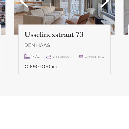
de Scheveningse bosjes, het
- Inhoud 403 m3
rk, de Nieuwe
- Bouwjaar complex 1979
ied Oostduinen ligt vlakbij
- Volle eigendom
ietsen, bootje varen of
- Gerenoveerd in 2015
Usselincxstraat 73
den. Je dagelijkse
- Luxe complete keuken met
DEN HAAG
iggende wijken.
- 3 slaapkamers
kelstraat ‘De Fred’ in het
- 2 luxe badkamers
177m²
6 bedroom(s)
Upholstered
aat en Stevinstraat in het
- Alle kamers hebben een va
€ 690.000 k.k.
n breed aanbod aan winkels
- Energielabel B!
nkelen? Dan ben je met de
- Volledig voorzien van dub
ude binnenstad. Zin in een
- Volledig voorzien van luxe
n ben je zo op de Pier,
- Wellness met zwembad en
ningen met talloze
- Privé parkeerplek in de g
itstekende locatie!, die
- Ruime berging in de onde
te bereiken is. De
- Uitstekende ligging