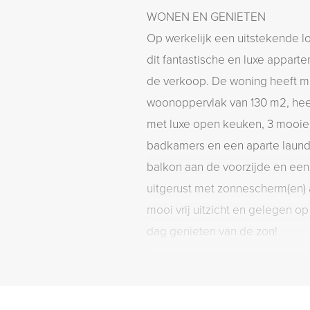
WONEN EN GENIETEN
Op werkelijk een uitstekende l
dit fantastische en luxe appart
de verkoop. De woning heeft ma
woonoppervlak van 130 m2, he
met luxe open keuken, 3 mooie
badkamers en een aparte laundr
balkon aan de voorzijde en een 
uitgerust met zonnescherm(en) 
mooi vrij uitzicht en gelegen o
dag genieten van de zon!
INDELING
Onder verdieping: