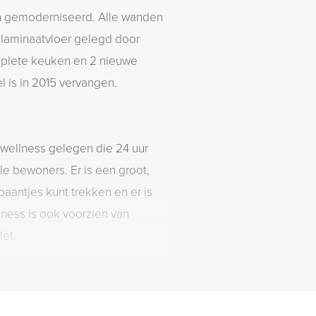
en gemoderniseerd. Alle wanden
e laminaatvloer gelegd door
plete keuken en 2 nieuwe
 is in 2015 vervangen.
 wellness gelegen die 24 uur
le bewoners. Er is een groot,
antjes kunt trekken en er is
lness is ook voorzien van
et.