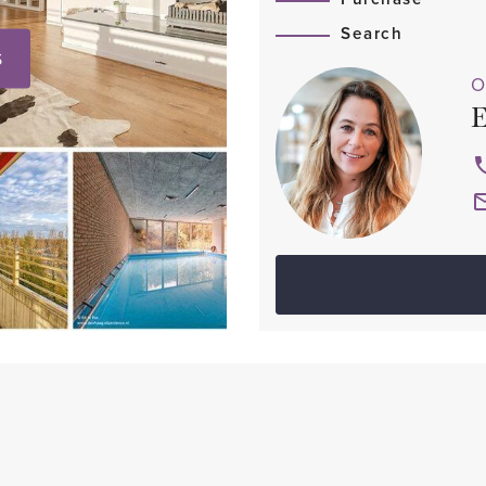
Search
S
O
E