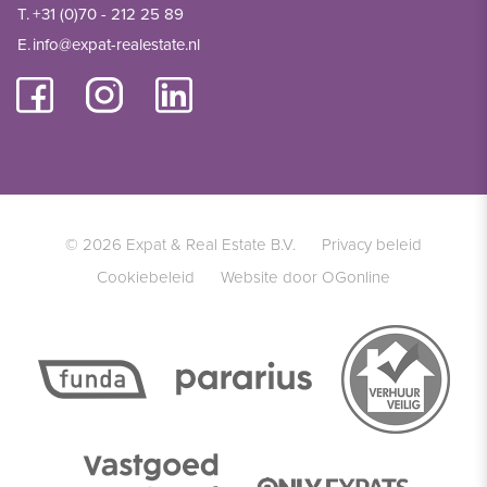
T.
+31 (0)70 - 212 25 89
E.
info@expat-realestate.nl
© 2026 Expat & Real Estate B.V.
Privacy beleid
Cookiebeleid
Website door OGonline