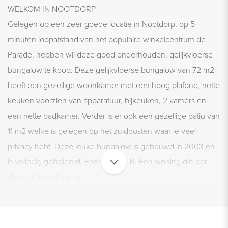
WELKOM IN NOOTDORP
Gelegen op een zeer goede locatie in Nootdorp, op 5
minuten loopafstand van het populaire winkelcentrum de
Parade, hebben wij deze goed onderhouden, gelijkvloerse
bungalow te koop. Deze gelijkvloerse bungalow van 72 m2
heeft een gezellige woonkamer met een hoog plafond, nette
keuken voorzien van apparatuur, bijkeuken, 2 kamers en
een nette badkamer. Verder is er ook een gezellige patio van
11 m2 welke is gelegen op het zuidoosten waar je veel
privacy hebt. Deze leuke bungalow is gebouwd in 2003 en
is volledig geïsoleerd, Energielabel B. Een woning die per
direct te betrekken is.
EXTRA KAMER
De aangebouwde stenen berging die naast de voordeur ligt