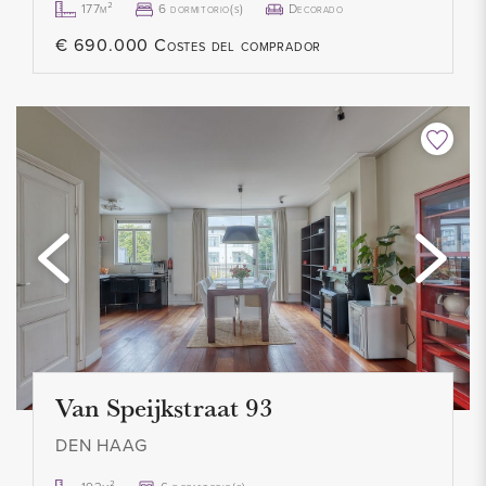
177m²
6 dormitorio(s)
Decorado
- Alle stukken betreffende deze woning zijn bij ons kantoor
€ 690.000 Costes del comprador
op te vragen
Van Speijkstraat 93
DEN HAAG