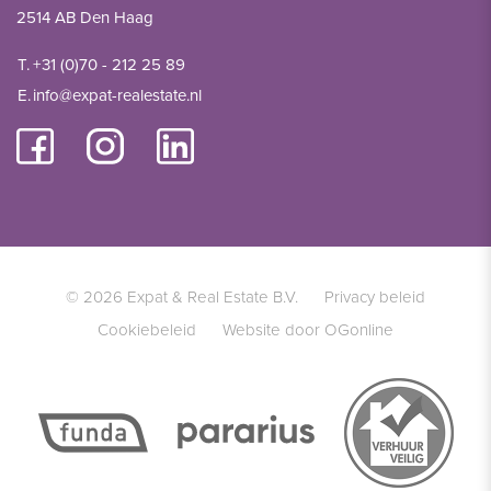
2514 AB Den Haag
T.
+31 (0)70 - 212 25 89
E.
info@expat-realestate.nl
© 2026 Expat & Real Estate B.V.
Privacy beleid
Cookiebeleid
Website door OGonline