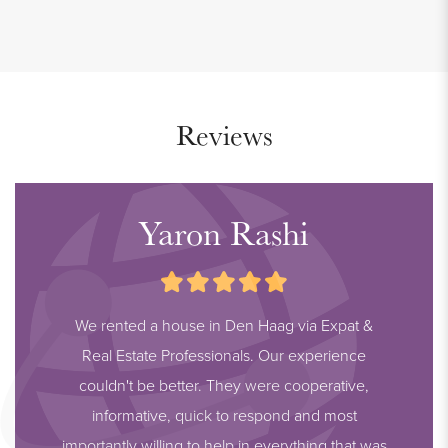
Details:
- Well maintained
- Living space 75 m2
- Equipped with elevator
Reviews
- Fully and tastefully furnished
- Fully equipped with wooden flooring
- 2 bedrooms located at the back
Yaron Rashi
- Private storage in the basement
- Excellent location!
- 1 month deposit
We rented a house in Den Haag via Expat &
- Private parking for € 100 per month
Real Estate Professionals. Our experience
- Available 15 February 2020
couldn't be better. They were cooperative,
informative, quick to respond and most
importantly willing to help in everything that was