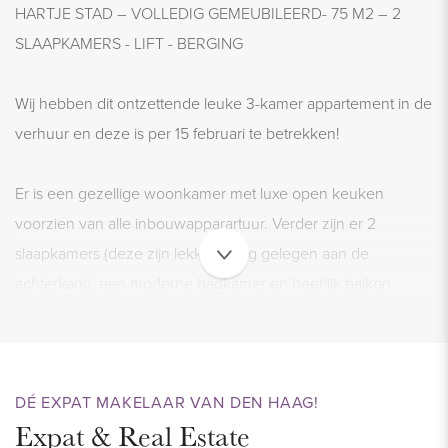
HARTJE STAD – VOLLEDIG GEMEUBILEERD- 75 M2 – 2
SLAAPKAMERS - LIFT - BERGING
Wij hebben dit ontzettende leuke 3-kamer appartement in de
verhuur en deze is per 15 februari te betrekken!
Er is een gezellige woonkamer met luxe open keuken
voorzien van alle inbouwapparartuur. Verder zijn er 2
slaapkamers (deze zijn lekker rustig gelegen aan de
achterkant), een moderne badkamer en heerlijk balkon
gelegen op de zon met uitzicht op de grote kerk!
Volledig voorzien van dubbele beglazing en houten vloeren.
DÉ EXPAT MAKELAAR VAN DEN HAAG!
Dit appartement is wonen en genieten!
Expat & Real Estate