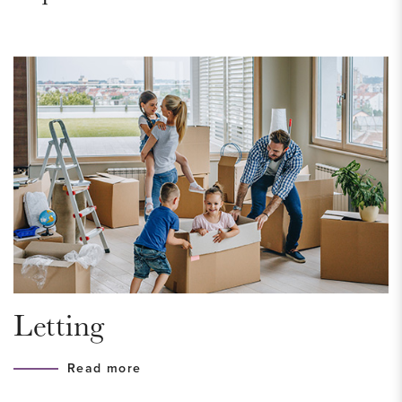
Locatie:
Uniek gelegen, midden in het oude bruisende centrum van
Den Haag met om de hoek vele leuke winkels,
uitgaansgelegenheden, theater, musea, bioscopen, etc.
Ook gunstig gelegen t.o.v. alle uitvalswegen en openbaar
vervoer.
Begane grond:
Afgesloten entree met postbussen en intercom. Toegang tot
lift en berging.
Aan de achterzijde bevindt zich de gemeenschappelijke
parkeerplaats waar de prive parkeerplaats zich bevindt (te
Letting
huren tegen een meerprijs van €100 per maand)
Read more
3e verdieping: