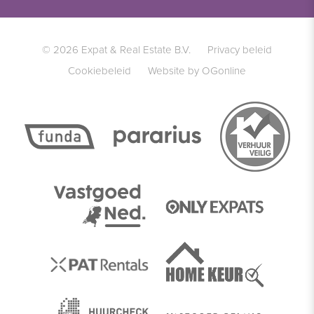
© 2026 Expat & Real Estate B.V.
Privacy beleid
Cookiebeleid
Website by OGonline