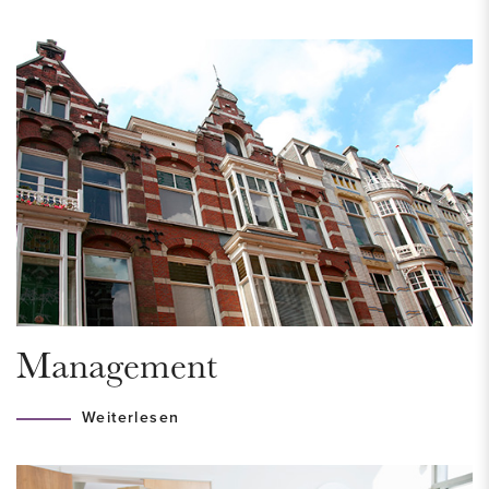
Entrance to the apartment, hallway with separate toilet.
Spacious living room with wide oak parquet flooring. The
open SieMatic kitchen with built-in appliances and sliding
doors offers access to the terrace. Oak staircase to the third
floor. Two bedrooms and a modern bathroom, equipped with
a bathtub, shower, sink, and second toilet. Utility room with
washing machine and dryer.
PARKING + BIKE STORAGE
In the basement, there is a bike storage area. There is also
the option to rent a private parking space.
Management
HIGHLIGHTS
Weiterlesen
• If you are interested, you can complete our ‘request a
viewing’ form on our website