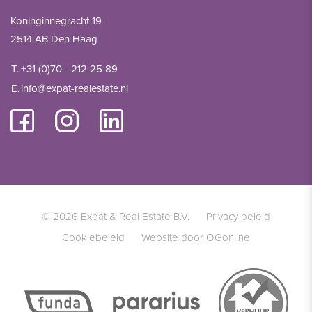
Koninginnegracht 19
2514 AB Den Haag
T.
+31 (0)70 - 212 25 89
E.
info@expat-realestate.nl
© 2026 Expat & Real Estate B.V.
Privacy beleid
Cookiebeleid
Website door OGonline