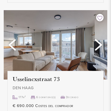
Usselincxstraat 73
DEN HAAG
177m²
6 dormitorio(s)
Decorado
€ 690.000 Costes del comprador