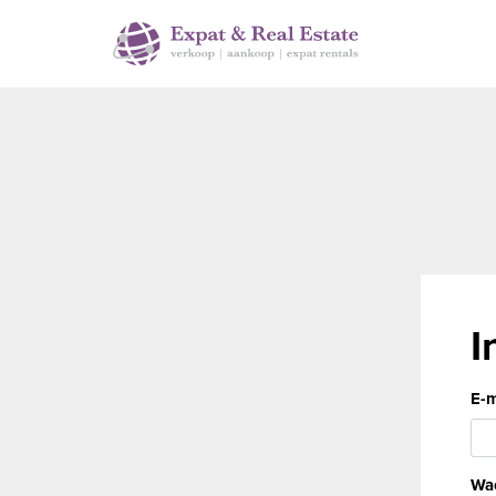
I
E-m
Wa