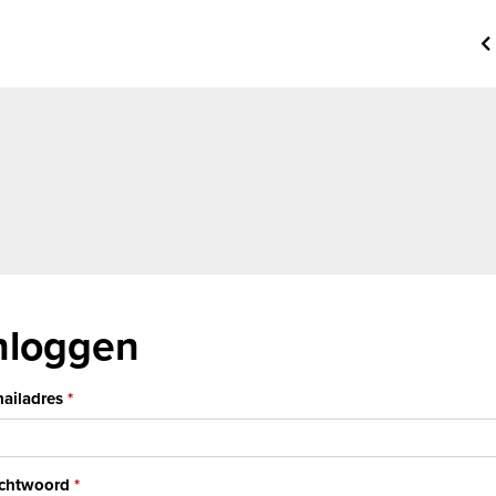
nloggen
ailadres
chtwoord