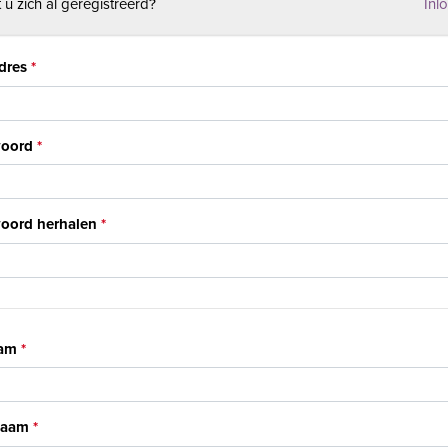
 u zich al geregistreerd?
Inl
dres
oord
oord herhalen
am
naam